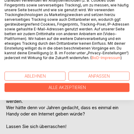
Auf die Merkliste
Daneben verwenden wir Analysemethoden (z. B. Cookies oder
Fingerprints sowie serverseitiges Tracking), um zu messen, wie häufig
Titel bewerten
unsere Seite besucht und wie sie genutzt wird. Wir verwenden
Trackingtechnologien zu Marketingzwecken und setzen hierzu
serverseitiges Tracking sowie auch Drittanbieter ein, wodurch ggf.
geräteübergreifend Cookies, Fingerprints, Tracking-Pixel, IP-Adressen
sowie gehashte E-Mail-Adressen genutzt werden. Auf unserer Seite
betten wir zudem Drittinhalte von anderen Anbietern ein (Video-
Plattformen). Wir haben auf die weitere Datenverarbeitung und ein
etwaiges Tracking durch den Drittanbieter keinen Einfluss. Mit deiner
Einstellung willigst du in die oben beschriebenen Vorgänge ein. Du
BESCHREIBUNG
kannst deine Einwilligung (z. B. im Footer unter „Privacy-Einstellungen“)
jederzeit mit Wirkung für die Zukunft widerrufen. (
BoD-Impressum
)
Bernd erlebt eine neue Welt, eine Welt der Zukunft.
Vielleicht werden auch wir alle eines Tages in dieser Welt
ABLEHNEN
ANPASSEN
leben.
ALLE AKZEPTIEREN
Es würde so viel einfacher für alle Menschen auf der Welt
werden.
Wer hätte denn vor Jahren gedacht, dass es einmal ein
Handy oder ein Internet geben würde?
Lassen Sie sich überraschen!