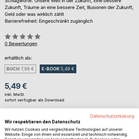
Schlagworte: Unsere Welt in der Zukunft, Eine bessere
Zukunft, Träume an eine bessere Zeit, Illusionen der Zukunft,
Geld oder was wirklich zählt
Barrierefreiheit: Eingeschränkt zugänglich
Bewertung::
0%
0
Bewertungen
erhältlich als:
BUCH
7,99 €
E-BOOK
5,49 €
5,49 €
inkl. MwSt.
sofort verfügbar als Download
Datenschutzerklärung
IN DEN WARENKORB
Wir respektieren den Datenschutz
Wir nutzen Cookies und vergleichbare Technologien auf unserer
Website. Einige von ihnen sind essenziell und technisch notwendig.