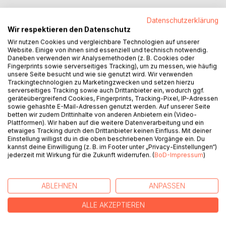
Von einer romantischen Begegnung am See, über
Datenschutzerklärung
furchteinflößende Erfahrungen im Wald, ausdauerndem
Wir respektieren den Datenschutz
Morgensport im herbstlichem Nebel bis zu faszinierenden
Wir nutzen Cookies und vergleichbare Technologien auf unserer
Erkundungstouren unter Wasser.
Website. Einige von ihnen sind essenziell und technisch notwendig.
Geschichten vom Leben eines Baumes oder dem
Daneben verwenden wir Analysemethoden (z. B. Cookies oder
wahrgewordenen Traum vom Garten mitten in der Natur.
Fingerprints sowie serverseitiges Tracking), um zu messen, wie häufig
unsere Seite besucht und wie sie genutzt wird. Wir verwenden
...Oder Natur mitten im Garten?
Trackingtechnologien zu Marketingzwecken und setzen hierzu
In diesem Buch geht es um Geschichten aus der Natur, in
serverseitiges Tracking sowie auch Drittanbieter ein, wodurch ggf.
der Natur und mit der Natur und zeigt, was sie alles zu
geräteübergreifend Cookies, Fingerprints, Tracking-Pixel, IP-Adressen
sowie gehashte E-Mail-Adressen genutzt werden. Auf unserer Seite
bieten hat!
betten wir zudem Drittinhalte von anderen Anbietern ein (Video-
Es lädt zum Entspannen und Tagträumen ein und erinnert,
Plattformen). Wir haben auf die weitere Datenverarbeitung und ein
unser einzigartiges Naturjuwel zu schätzen und zu
etwaiges Tracking durch den Drittanbieter keinen Einfluss. Mit deiner
Einstellung willigst du in die oben beschriebenen Vorgänge ein. Du
schützen.
kannst deine Einwilligung (z. B. im Footer unter „Privacy-Einstellungen“)
jederzeit mit Wirkung für die Zukunft widerrufen. (
BoD-Impressum
)
AUTOR/IN
ABLEHNEN
ANPASSEN
PRESSESTIMMEN
ALLE AKZEPTIEREN
REZENSIONEN