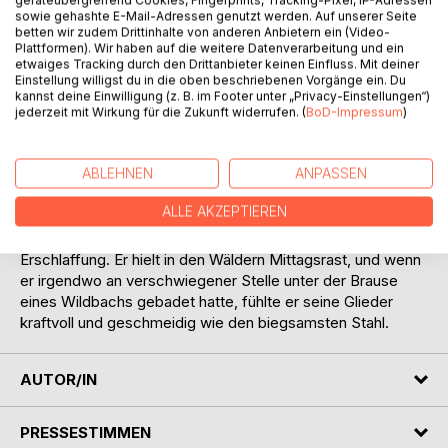
geräteübergreifend Cookies, Fingerprints, Tracking-Pixel, IP-Adressen
Kurz.
sowie gehashte E-Mail-Adressen genutzt werden. Auf unserer Seite
betten wir zudem Drittinhalte von anderen Anbietern ein (Video-
Auszug:
Plattformen). Wir haben auf die weitere Datenverarbeitung und ein
etwaiges Tracking durch den Drittanbieter keinen Einfluss. Mit deiner
Einstellung willigst du in die oben beschriebenen Vorgänge ein. Du
Er war über den Consumapaß gekommen um das
kannst deine Einwilligung (z. B. im Footer unter „Privacy-Einstellungen“)
Casentino nach allen Richtungen zu Fuße zu durchstreifen.
jederzeit mit Wirkung für die Zukunft widerrufen. (
BoD-Impressum
)
Frühsommer lag über der Bergwelt und verjüngte ihre
herben Züge durch das zwischen dem dunklen Eichen- und
ABLEHNEN
ANPASSEN
Kastaniengrün vordringende neue Birken- und Buchenlaub;
an den Abhängen leuchtete der goldgelbe Ginster; die
ALLE AKZEPTIEREN
Sonne hatte schon beträchtliche Kraft. Den Wanderer
störte sie nicht, sein sehniger Körper kannte keine
Erschlaffung. Er hielt in den Wäldern Mittagsrast, und wenn
er irgendwo an verschwiegener Stelle unter der Brause
eines Wildbachs gebadet hatte, fühlte er seine Glieder
kraftvoll und geschmeidig wie den biegsamsten Stahl.
AUTOR/IN
PRESSESTIMMEN