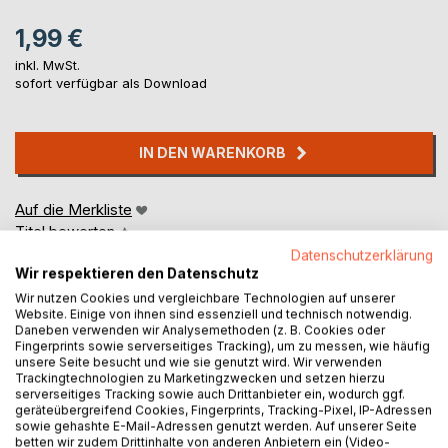
1,99 €
inkl. MwSt.
sofort verfügbar als Download
IN DEN WARENKORB
Auf die Merkliste
Titel bewerten
Datenschutzerklärung
Wir respektieren den Datenschutz
Wir nutzen Cookies und vergleichbare Technologien auf unserer
Website. Einige von ihnen sind essenziell und technisch notwendig.
Daneben verwenden wir Analysemethoden (z. B. Cookies oder
Fingerprints sowie serverseitiges Tracking), um zu messen, wie häufig
unsere Seite besucht und wie sie genutzt wird. Wir verwenden
Trackingtechnologien zu Marketingzwecken und setzen hierzu
BESCHREIBUNG
serverseitiges Tracking sowie auch Drittanbieter ein, wodurch ggf.
geräteübergreifend Cookies, Fingerprints, Tracking-Pixel, IP-Adressen
sowie gehashte E-Mail-Adressen genutzt werden. Auf unserer Seite
Nachdem ihr Ehemann sie wirtschaftlich betrogen und sie
betten wir zudem Drittinhalte von anderen Anbietern ein (Video-