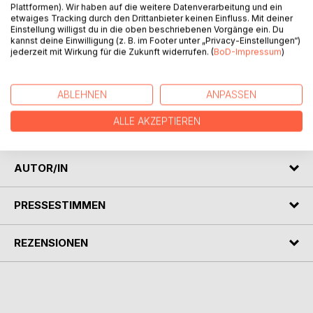
Plattformen). Wir haben auf die weitere Datenverarbeitung und ein
ihr gemeinsames Lokal verloren hat, versinkt die 32-jährige
etwaiges Tracking durch den Drittanbieter keinen Einfluss. Mit deiner
Eva in Armut und Depression. Ihre neue Nachbarin glaubt,
Einstellung willigst du in die oben beschriebenen Vorgänge ein. Du
ihr mittels einer besonderen homöopathischen
kannst deine Einwilligung (z. B. im Footer unter „Privacy-Einstellungen“)
jederzeit mit Wirkung für die Zukunft widerrufen. (
BoD-Impressum
)
Schmerzbehandlung helfen zu können, indem sie ihr
körperliche Schmerzen zufügt, die ihren seelischen
Schmerzen entgegenwirken. Später zeigt sie ihr, wie sie
ABLEHNEN
ANPASSEN
auch ihr ökonomisches Problem mit ihren weiblichen
Reizen lösen kann. Zwischen den beiden Frauen entwickelt
ALLE AKZEPTIEREN
sich eine Liebesbeziehung.
AUTOR/IN
PRESSESTIMMEN
REZENSIONEN