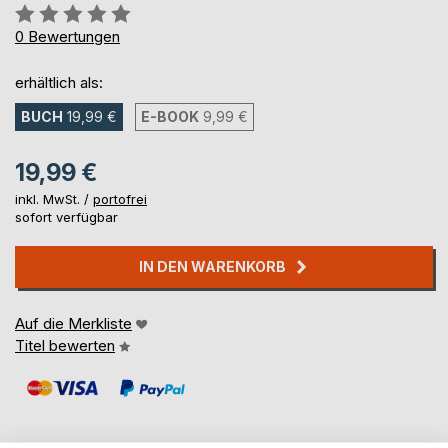
Bewertung::
0%
0
Bewertungen
erhältlich als:
BUCH
19,99 €
E-BOOK
9,99 €
19,99 €
inkl. MwSt. /
portofrei
sofort verfügbar
IN DEN WARENKORB
Auf die Merkliste
Titel bewerten