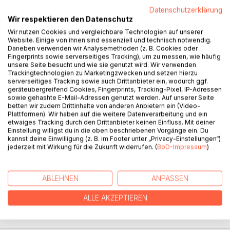
Datenschutzerklärung
Wir respektieren den Datenschutz
BESCHREIBUNG
Wir nutzen Cookies und vergleichbare Technologien auf unserer
Website. Einige von ihnen sind essenziell und technisch notwendig.
Daneben verwenden wir Analysemethoden (z. B. Cookies oder
"Sie war eine echte Zicke, ein ungezogenes
Fingerprints sowie serverseitiges Tracking), um zu messen, wie häufig
unsere Seite besucht und wie sie genutzt wird. Wir verwenden
Drachenmädchen, die immer alles besser wissen wollte.
Trackingtechnologien zu Marketingzwecken und setzen hierzu
Und ihre Wutausbrüche waren richtig heftig."
serverseitiges Tracking sowie auch Drittanbieter ein, wodurch ggf.
Dies waren die Worte von Spencer, dem Wasserdrachen
geräteübergreifend Cookies, Fingerprints, Tracking-Pixel, IP-Adressen
sowie gehashte E-Mail-Adressen genutzt werden. Auf unserer Seite
als er der Mysterietruppe von Leila, der Feuerdrachin
betten wir zudem Drittinhalte von anderen Anbietern ein (Video-
erzählte. Aber ein Teil der Truppe hat Leila anders kennen
Plattformen). Wir haben auf die weitere Datenverarbeitung und ein
gelernt und ohne Leila wären die letzten beiden Besuche in
etwaiges Tracking durch den Drittanbieter keinen Einfluss. Mit deiner
der Drachenwelt wohlmöglich anders ausgegangen. Und
Einstellung willigst du in die oben beschriebenen Vorgänge ein. Du
kannst deine Einwilligung (z. B. im Footer unter „Privacy-Einstellungen“)
auch jetzt ist die Mysterietruppe auf ihre Hilfe angewiesen,
jederzeit mit Wirkung für die Zukunft widerrufen. (
BoD-Impressum
)
denn der nächste Weg auf der Karte führt durch die Berge
des Verderbens, in denen sehr viele Drachen schon ihr
Leben gelassen haben. Zusätzlich lauert dort auch noch ein
ABLEHNEN
ANPASSEN
bösartiger Drache...
ALLE AKZEPTIEREN
AUTOR/IN