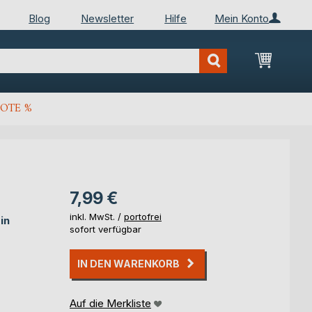
Blog
Newsletter
Hilfe
Mein Konto
Mein Wa
OTE %
7,99 €
inkl. MwSt. /
portofrei
in
sofort verfügbar
IN DEN WARENKORB
Auf die Merkliste