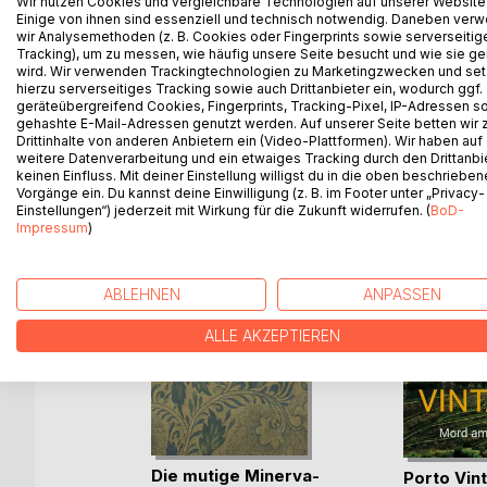
Wir nutzen Cookies und vergleichbare Technologien auf unserer Website
Zwischen Roboterfußball und Psychiatrieaufenthal
Einige von ihnen sind essenziell und technisch notwendig. Daneben ver
menschlichen Beziehungen findet sich eine Gruppe
wir Analysemethoden (z. B. Cookies oder Fingerprints sowie serverseitig
revolutionieren und damit den Auftakt zu den Abe
Tracking), um zu messen, wie häufig unsere Seite besucht und wie sie ge
wird. Wir verwenden Trackingtechnologien zu Marketingzwecken und se
hierzu serverseitiges Tracking sowie auch Drittanbieter ein, wodurch ggf.
geräteübergreifend Cookies, Fingerprints, Tracking-Pixel, IP-Adressen s
gehashte E-Mail-Adressen genutzt werden. Auf unserer Seite betten wir
Drittinhalte von anderen Anbietern ein (Video-Plattformen). Wir haben auf
WEITERE TITEL BEI
Bo
weitere Datenverarbeitung und ein etwaiges Tracking durch den Drittanbi
keinen Einfluss. Mit deiner Einstellung willigst du in die oben beschriebe
Vorgänge ein. Du kannst deine Einwilligung (z. B. im Footer unter „Privacy-
Einstellungen“) jederzeit mit Wirkung für die Zukunft widerrufen. (
BoD-
Impressum
)
ABLEHNEN
ANPASSEN
ALLE AKZEPTIEREN
Die mutige Minerva-
dunklen
Porto Vin