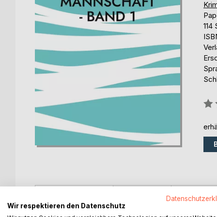
Krim
Pap
114 
ISB
Ver
Ers
Spr
Sch
Bew
0%
erhä
BESCHREIBUNG
AUTOR/IN
PRESSES
Datenschutzerk
Wir respektieren den Datenschutz