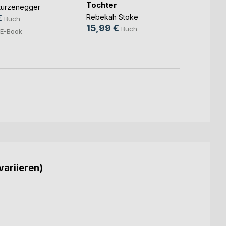
Tochter
gehei
Sturzenegger
der(...
Rebekah Stoke
€
Alessi
Buch
15,99 €
23,0
Buch
E-Book
10,9
variieren)