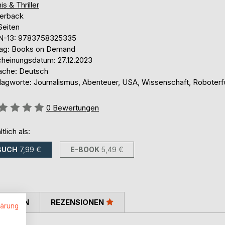
is & Thriller
erback
Seiten
N-13: 9783758325335
lag: Books on Demand
cheinungsdatum: 27.12.2023
ache: Deutsch
lagworte: Journalismus, Abenteuer, USA, Wissenschaft, Roboterf
ertung::
0
Bewertungen
ltlich als:
BUCH
7,99 €
E-BOOK
5,49 €
TIMMEN
REZENSIONEN
lärung