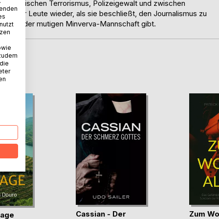
.
ten, zwischen Terrorismus, Polizeigewalt und zwischen
wenden
 junger Leute wieder, als sie beschließt, den Journalismus zu
es
nteuern der mutigen Minverva-Mannschaft gibt.
nutzt
tzen
owie
 zudem
 die
D
eter
nen
Cassian - Der
Zum Woh
tage