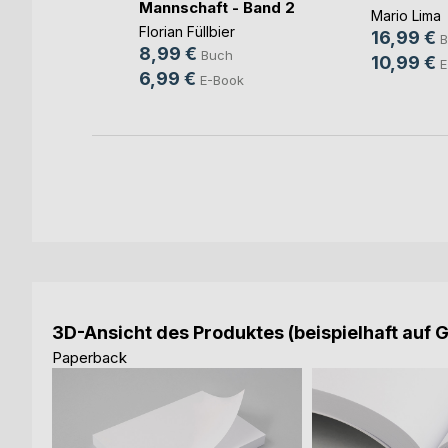
Mannschaft - Band 2
Mario Lima
Florian Füllbier
16,99 €
B
8,99 €
Buch
10,99 €
E
6,99 €
E-Book
ok
3D-Ansicht des Produktes (beispielhaft auf 
Paperback