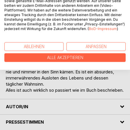
sowie gehashte E-Mail-Adressen genutzt werden. Auf unserer Seite
zu werden.
betten wir zudem Drittinhalte von anderen Anbietern ein (Video-
Plattformen). Wir haben auf die weitere Datenverarbeitung und ein
Die lange Reise als professioneller Musiker im
etwaiges Tracking durch den Drittanbieter keinen Einfluss. Mit deiner
Showbusiness bescherte ihm eine Reihe von
Einstellung willigst du in die oben beschriebenen Vorgänge ein. Du
überraschenden und teilweise denkwürdigen Augenblicken.
kannst deine Einwilligung (z. B. im Footer unter „Privacy-Einstellungen“)
Als »Musik-Hure« spielt man für Geld einfach alles, jede
jederzeit mit Wirkung für die Zukunft widerrufen. (
BoD-Impressum
)
Stilrichtung und schlittert dadurch im Laufe seines
Musikerlebens in ungeheuerliche Situationen, die manchmal
ABLEHNEN
ANPASSEN
so haarsträubend sind, dass man glauben könnte, Quentin
Tarantino stehe um die Ecke und führe Regie -
ALLE AKZEPTIEREN
zugegebenermaßen verlief alles etwas unblutiger.
Musiker verüben außerdem Dinge, die anderen Menschen
nie und nimmer in den Sinn kämen. Es ist ein absurdes,
immerwährendes Ausloten des Lebens und dessen
täglicher Wahnsinn.
Alles ist auch wirklich so passiert wie im Buch beschrieben.
AUTOR/IN
PRESSESTIMMEN