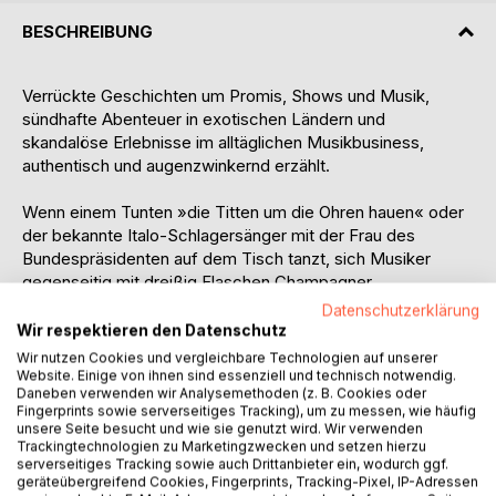
BESCHREIBUNG
Verrückte Geschichten um Promis, Shows und Musik,
sündhafte Abenteuer in exotischen Ländern und
skandalöse Erlebnisse im alltäglichen Musikbusiness,
authentisch und augenzwinkernd erzählt.
Wenn einem Tunten »die Titten um die Ohren hauen« oder
der bekannte Italo-Schlagersänger mit der Frau des
Bundespräsidenten auf dem Tisch tanzt, sich Musiker
gegenseitig mit dreißig Flaschen Champagner
überschütten; wenn Menschen stundenlang rückwärts
Datenschutzerklärung
durch die Gegend rollen oder der Sänger »unten ohne« auf
Wir respektieren den Datenschutz
der Bühne steht, ist man entweder reif für die Zwangsjacke
Wir nutzen Cookies und vergleichbare Technologien auf unserer
oder man schreibt ein Buch.
Website. Einige von ihnen sind essenziell und technisch notwendig.
Daneben verwenden wir Analysemethoden (z. B. Cookies oder
Viele delikate Geschichten um mehr oder weniger
Fingerprints sowie serverseitiges Tracking), um zu messen, wie häufig
prominente Wegbegleiter, aber auch die kleinen, wichtigen
unsere Seite besucht und wie sie genutzt wird. Wir verwenden
und unwichtigen Begebenheiten, die sich auf der Bühne,
Trackingtechnologien zu Marketingzwecken und setzen hierzu
serverseitiges Tracking sowie auch Drittanbieter ein, wodurch ggf.
meistens jedoch vom Publikum kaum wahrgenommen,
geräteübergreifend Cookies, Fingerprints, Tracking-Pixel, IP-Adressen
abgespielt haben, waren es dem Autor wert, festgehalten