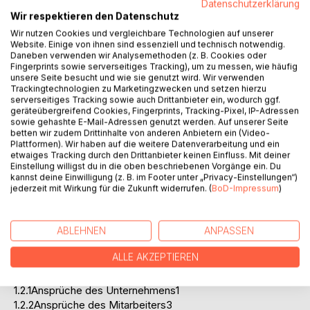
Datenschutzerklärung
Im vierten Kapitel geht es um den Vorgesetzten und seine
Wir respektieren den Datenschutz
Führungsaufgabe. Ausgehend von theoretischen Ansätzen
Wir nutzen Cookies und vergleichbare Technologien auf unserer
der Führungsforschung geht es dabei um praktische
Website. Einige von ihnen sind essenziell und technisch notwendig.
Daneben verwenden wir Analysemethoden (z. B. Cookies oder
Verhaltensweisen der Führungskraft, die ein
Fingerprints sowie serverseitiges Tracking), um zu messen, wie häufig
motivationsorientiertes Führen fördern.
unsere Seite besucht und wie sie genutzt wird. Wir verwenden
Das fünfte Kapitel behandelt einige Schwerpunkte und
Trackingtechnologien zu Marketingzwecken und setzen hierzu
serverseitiges Tracking sowie auch Drittanbieter ein, wodurch ggf.
Besonderheiten der Personalführung in der betrieblichen
geräteübergreifend Cookies, Fingerprints, Tracking-Pixel, IP-Adressen
Praxis und faßt die wichtigsten Erkenntnisse der
sowie gehashte E-Mail-Adressen genutzt werden. Auf unserer Seite
Auseinandersetzung mit dem gegenwärtigen Stand der
betten wir zudem Drittinhalte von anderen Anbietern ein (Video-
Personalführung zusammen. Es soll in diesem Kapitel
Plattformen). Wir haben auf die weitere Datenverarbeitung und ein
etwaiges Tracking durch den Drittanbieter keinen Einfluss. Mit deiner
zudem noch die Personalführung in japanischen
Einstellung willigst du in die oben beschriebenen Vorgänge ein. Du
Unternehmen angesprochen werden. Zum Schluß dieses
kannst deine Einwilligung (z. B. im Footer unter „Privacy-Einstellungen“)
Kapitels erfolgt dann noch ein kurzes Fazit.
jederzeit mit Wirkung für die Zukunft widerrufen. (
BoD-Impressum
)
Inhaltsverzeichnis:Inhaltsverzeichnis:
ABLEHNEN
ANPASSEN
1.Die Personalführung
1.1Allgemeines1
ALLE AKZEPTIEREN
1.2Das Spannungsfeld zwischen unternehmerseitigen und
mitarbeiterseitigen Ansprüchen1
1.2.1Ansprüche des Unternehmens1
1.2.2Ansprüche des Mitarbeiters3