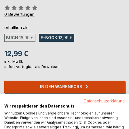
Bewertung::
0%
0
Bewertungen
erhältlich als:
BUCH
16,99 €
E-BOOK
12,99 €
12,99 €
inkl. MwSt.
sofort verfügbar als Download
IN DEN WARENKORB
Datenschutzerklärung
Auf die Merkliste
Wir respektieren den Datenschutz
Titel bewerten
Wir nutzen Cookies und vergleichbare Technologien auf unserer
Website. Einige von ihnen sind essenziell und technisch notwendig.
Daneben verwenden wir Analysemethoden (z. B. Cookies oder
Fingerprints sowie serverseitiges Tracking), um zu messen, wie häufig