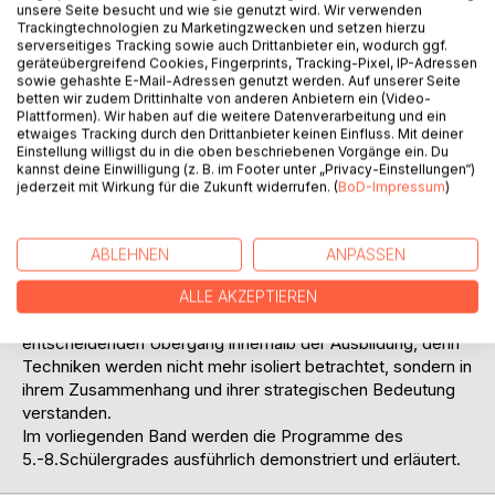
unsere Seite besucht und wie sie genutzt wird. Wir verwenden
Trackingtechnologien zu Marketingzwecken und setzen hierzu
serverseitiges Tracking sowie auch Drittanbieter ein, wodurch ggf.
geräteübergreifend Cookies, Fingerprints, Tracking-Pixel, IP-Adressen
sowie gehashte E-Mail-Adressen genutzt werden. Auf unserer Seite
BESCHREIBUNG
betten wir zudem Drittinhalte von anderen Anbietern ein (Video-
Plattformen). Wir haben auf die weitere Datenverarbeitung und ein
etwaiges Tracking durch den Drittanbieter keinen Einfluss. Mit deiner
Einstellung willigst du in die oben beschriebenen Vorgänge ein. Du
Im Wing Tsun existiert ein klassisches
kannst deine Einwilligung (z. B. im Footer unter „Privacy-Einstellungen“)
Graduierungssystem, das Schülergrade und Lehrergrade
jederzeit mit Wirkung für die Zukunft widerrufen. (
BoD-Impressum
)
beinhaltet. Dies hat zum Vorteil, dass einheitliche
Qualitätsstandards geschaffen werden, eine klare
Lernprogression vorhanden ist und das Training optimal
ABLEHNEN
ANPASSEN
organisiert werden kann. Die insgesamt 12 Schülergrade
lassen sich wiederum in Grundstufe, Mittelstufe und
ALLE AKZEPTIEREN
Oberstufe unterteilen. Die Mittelstufe markiert einen
entscheidenden Übergang innerhalb der Ausbildung, denn
Techniken werden nicht mehr isoliert betrachtet, sondern in
ihrem Zusammenhang und ihrer strategischen Bedeutung
verstanden.
Im vorliegenden Band werden die Programme des
5.-8.Schülergrades ausführlich demonstriert und erläutert.