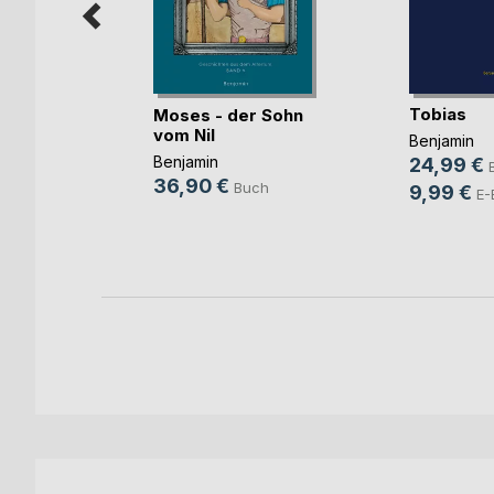
Tobias
Moses - der Sohn
vom Nil
sch
Benjamin
Benjamin
24,99 €
nn
36,90 €
Buch
9,99 €
h
E-