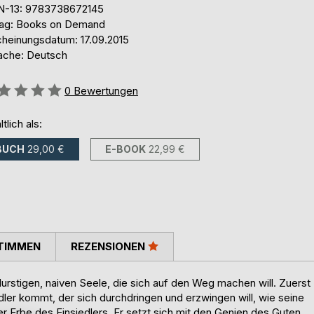
N-13: 9783738672145
lag: Books on Demand
cheinungsdatum: 17.09.2015
ache: Deutsch
ertung::
0
Bewertungen
ltlich als:
BUCH
29,00 €
E-BOOK
22,99 €
TIMMEN
REZENSIONEN
rstigen, naiven Seele, die sich auf den Weg machen will. Zuerst
edler kommt, der sich durchdringen und erzwingen will, wie seine
r Erbe des Einsiedlers. Er setzt sich mit den Genien des Guten