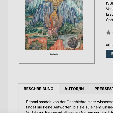
ISB
Ver
Ers
Spr
Bew
0%
erhä
BESCHREIBUNG
AUTOR/IN
PRESSES
Benoni handelt von der Geschichte einer wissensdu
findet sie keine Antworten, bis sie zu einem Einsi
Vorfahren. Benoni erhält seinen Namen und wird de