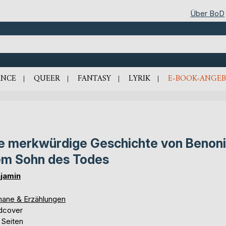
Über BoD
NCE
QUEER
FANTASY
LYRIK
E-BOOK-ANGEB
e merkwürdige Geschichte von Benoni
m Sohn des Todes
jamin
ane & Erzählungen
dcover
 Seiten