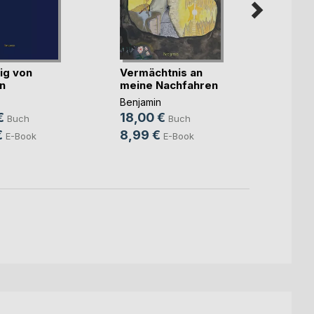
ig von
Vermächtnis an
Wund
n
meine Nachfahren
Benjam
Benjamin
18,0
€
18,00 €
Buch
Buch
13,9
€
8,99 €
E-Book
E-Book