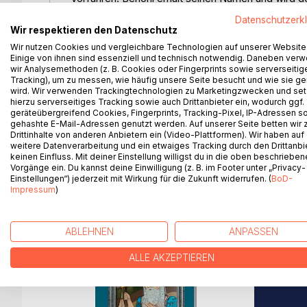
und des Bösen auseinander und lässt sich leiten, 
Datenschutzerk
in den ersten Himmel gelangt, wo ihm die Waffen
Wir respektieren den Datenschutz
muss er zurück in seinen Ich-Turm und wird vom Ge
Wir nutzen Cookies und vergleichbare Technologien auf unserer Website
selbst unterrichten lässt.
Einige von ihnen sind essenziell und technisch notwendig. Daneben ver
wir Analysemethoden (z. B. Cookies oder Fingerprints sowie serverseitig
Tracking), um zu messen, wie häufig unsere Seite besucht und wie sie ge
Aber er erkennt seinen wirklichen Feind noch immer 
wird. Wir verwenden Trackingtechnologien zu Marketingzwecken und se
aufmerksam macht!
hierzu serverseitiges Tracking sowie auch Drittanbieter ein, wodurch ggf.
geräteübergreifend Cookies, Fingerprints, Tracking-Pixel, IP-Adressen s
gehashte E-Mail-Adressen genutzt werden. Auf unserer Seite betten wir
Eine berührende Geschichte für Menschen, die s
Drittinhalte von anderen Anbietern ein (Video-Plattformen). Wir haben auf
weitere Datenverarbeitung und ein etwaiges Tracking durch den Drittanbi
keinen Einfluss. Mit deiner Einstellung willigst du in die oben beschriebe
Vorgänge ein. Du kannst deine Einwilligung (z. B. im Footer unter „Privacy-
Einstellungen“) jederzeit mit Wirkung für die Zukunft widerrufen. (
BoD-
WEITERE TITEL BEI
Bo
Impressum
)
ABLEHNEN
ANPASSEN
ALLE AKZEPTIEREN