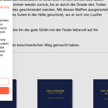
fällt aber immer wieder zurück, bis er durch die Gnade des Todes
lärung
 des Lichtes geschmiedet werden. Mit diesen Waffen ausgerüstet
nius des Guten in die Hölle geschickt, wo er sich von Luzifer
.
wenden
es
nutzt
nicht, bis ihn die gute Göttin mit der Feder liebevoll auf ihn
tzen
owie
 zudem
ich auf den beschwerlichen Weg gemacht haben.
 die
eter
nen
D