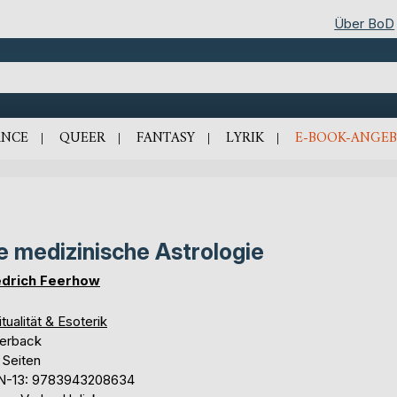
Über BoD
NCE
QUEER
FANTASY
LYRIK
E-BOOK-ANGEB
e medizinische Astrologie
edrich Feerhow
itualität & Esoterik
erback
 Seiten
N-13: 9783943208634