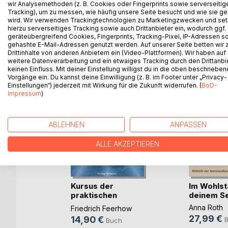
wir Analysemethoden (z. B. Cookies oder Fingerprints sowie serverseitig
Tracking), um zu messen, wie häufig unsere Seite besucht und wie sie ge
wird. Wir verwenden Trackingtechnologien zu Marketingzwecken und se
hierzu serverseitiges Tracking sowie auch Drittanbieter ein, wodurch ggf.
geräteübergreifend Cookies, Fingerprints, Tracking-Pixel, IP-Adressen s
WEITERE TITEL BEI
Bo
gehashte E-Mail-Adressen genutzt werden. Auf unserer Seite betten wir
Drittinhalte von anderen Anbietern ein (Video-Plattformen). Wir haben auf
weitere Datenverarbeitung und ein etwaiges Tracking durch den Drittanbi
keinen Einfluss. Mit deiner Einstellung willigst du in die oben beschriebe
Vorgänge ein. Du kannst deine Einwilligung (z. B. im Footer unter „Privacy-
Einstellungen“) jederzeit mit Wirkung für die Zukunft widerrufen. (
BoD-
Impressum
)
ABLEHNEN
ANPASSEN
ALLE AKZEPTIEREN
Kursus der
Im Wohlst
praktischen
deinem Se
Astrologie
it
Anna Roth
Friedrich Feerhow
27,99 €
14,90 €
Buch