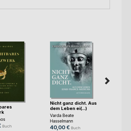
Nicht ganz dicht. Aus
bares
dem Leben ei(...)
rk
Das G
Varda Beate
ños
Mike B
Hasselmann
€
Buch
12,9
40,00 €
Buch