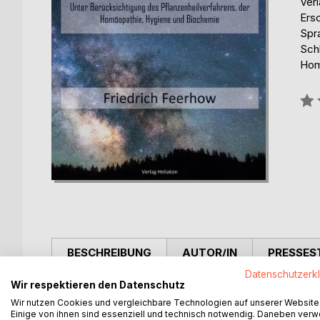
Verl
Ers
Spr
Sch
Hom
Bew
0%
BESCHREIBUNG
AUTOR/IN
PRESSES
Datenschutzerk
Wir respektieren den Datenschutz
Der österreichische Astrologe Friedrich Wehofer,
Wir nutzen Cookies und vergleichbare Technologien auf unserer Website
Feerhow wurde am 8. Oktober 1888 in Wien[2] gebor
Einige von ihnen sind essenziell und technisch notwendig. Daneben ver
Alter von nur 32 Jahren.