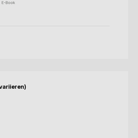
€
E-Book
8,49
variieren)