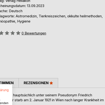
ag: Verlag Heliakon
cheinungsdatum: 13.09.2023
ache: Deutsch
lagworte: Astromedizin, Tierkreiszeichen, okkulte heilmethoden,
öopathie, Hygiene
ertung::
0
Bewertungen
TIMMEN
REZENSIONEN
lärung
 bekannt hauptsächlich unter seinem Pseudonym Friedrich
.
en. Er starb am 2. Januar 1921 in Wien nach langer Krankheit im
wenden