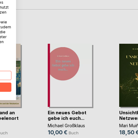
es
nutzt
tzen
owie
D
 zudem
 die
eter
nen
and an
Ein neues Gebot
Unsicht
elenort
gebe ich euch...
Netzwe
Michael Großklaus
Mari Mui
10,00 €
18,50 
Buch
Buch