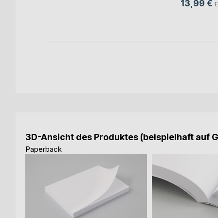
13,99 €
E
h
ok
3D-Ansicht des Produktes (beispielhaft auf 
Paperback