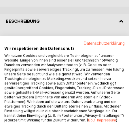
BESCHREIBUNG
Wo liegen die Anfänge der Mathematik? Wann und wo
entstanden Arithmetik und Geometrie? Mathematik wie wir
Datenschutzerklärung
Wir respektieren den Datenschutz
sie heute kennen und in nahezu allen Lebensbereichen
bewusst oder unbewusst anwenden, beginnt nach
Wir nutzen Cookies und vergleichbare Technologien auf unserer
Website. Einige von ihnen sind essenziell und technisch notwendig.
landläufiger Meinung im klassischen Griechenland. Doch
Daneben verwenden wir Analysemethoden (z. B. Cookies oder
die Anfänge der Mathematik reichen weiter zurück bis zu
Fingerprints sowie serverseitiges Tracking), um zu messen, wie häufig
den antiken Hochkulturen von Mesopotamien und Ägypten.
unsere Seite besucht und wie sie genutzt wird. Wir verwenden
Trackingtechnologien zu Marketingzwecken und setzen hierzu
Wolfgang Hein nimmt den Leser mit auf eine Reise zu
serverseitiges Tracking sowie auch Drittanbieter ein, wodurch ggf.
diesen alten Kulturen und unternimmt dabei auch Abstecher
geräteübergreifend Cookies, Fingerprints, Tracking-Pixel, IP-Adressen
nach Indien und China. Doch nicht nur dort beschäftigte
sowie gehashte E-Mail-Adressen genutzt werden. Auf unserer Seite
betten wir zudem Drittinhalte von anderen Anbietern ein (Video-
man sich schon früh mit Zahlen und mathematischen
Plattformen). Wir haben auf die weitere Datenverarbeitung und ein
Problemen und so führt die Reise durch die
etwaiges Tracking durch den Drittanbieter keinen Einfluss. Mit deiner
Mathematikgeschichte bis nach Afrika und Amerika, etwa
Einstellung willigst du in die oben beschriebenen Vorgänge ein. Du
kannst deine Einwilligung (z. B. im Footer unter „Privacy-Einstellungen“)
zu den alten Hochkulturen der Inka.
jederzeit mit Wirkung für die Zukunft widerrufen. (
BoD-Impressum
)
Der Autor bietet dabei nicht nur eine grundlegende
Mathematikgeschichte des Altertums, sondern arbeitet