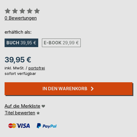
Bewertung::
0%
0
Bewertungen
erhältlich als:
BUCH
39,95 €
E-BOOK
29,99 €
39,95 €
inkl. MwSt. /
portofrei
sofort verfügbar
IN DEN WARENKORB
Auf die Merkliste
Titel bewerten