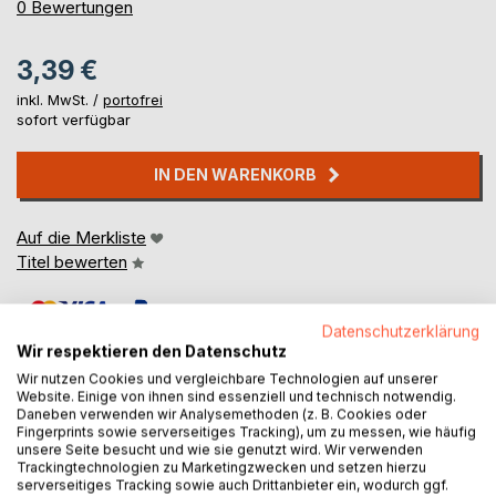
0%
0
Bewertungen
3,39 €
inkl. MwSt. /
portofrei
sofort verfügbar
IN DEN WARENKORB
Auf die Merkliste
Titel bewerten
Datenschutzerklärung
Wir respektieren den Datenschutz
Wir nutzen Cookies und vergleichbare Technologien auf unserer
Website. Einige von ihnen sind essenziell und technisch notwendig.
Daneben verwenden wir Analysemethoden (z. B. Cookies oder
BESCHREIBUNG
Fingerprints sowie serverseitiges Tracking), um zu messen, wie häufig
unsere Seite besucht und wie sie genutzt wird. Wir verwenden
Trackingtechnologien zu Marketingzwecken und setzen hierzu
serverseitiges Tracking sowie auch Drittanbieter ein, wodurch ggf.
Die spannende Geschichte einer starken Frau. Weltliteratur.