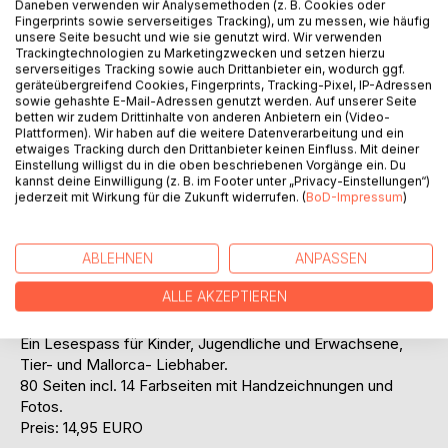
Daneben verwenden wir Analysemethoden (z. B. Cookies oder
Fingerprints sowie serverseitiges Tracking), um zu messen, wie häufig
unsere Seite besucht und wie sie genutzt wird. Wir verwenden
Trackingtechnologien zu Marketingzwecken und setzen hierzu
BESCHREIBUNG
serverseitiges Tracking sowie auch Drittanbieter ein, wodurch ggf.
geräteübergreifend Cookies, Fingerprints, Tracking-Pixel, IP-Adressen
sowie gehashte E-Mail-Adressen genutzt werden. Auf unserer Seite
Der Autor Werner R.C. Heinecke erzählt die Abenteuer der
betten wir zudem Drittinhalte von anderen Anbietern ein (Video-
Quietscheente BAT.
Plattformen). Wir haben auf die weitere Datenverarbeitung und ein
etwaiges Tracking durch den Drittanbieter keinen Einfluss. Mit deiner
BAT treibt mit einigen Tausend Plastikspielzeugfiguren
Einstellung willigst du in die oben beschriebenen Vorgänge ein. Du
nach einem Containerschiffunfall über die Weltmeere. BAT
kannst deine Einwilligung (z. B. im Footer unter „Privacy-Einstellungen“)
und einige seiner Freude gelangen nach etlichen Jahren
jederzeit mit Wirkung für die Zukunft widerrufen. (
BoD-Impressum
)
und vielen Abenteuern an den Strand im Südwesten von
Mallorca.
Die siebenjährige LUCI findet BAT und eine lebhafte
ABLEHNEN
ANPASSEN
Freundschaft beginnt.
ALLE AKZEPTIEREN
Das 6. Buchprojekt des Autors Werner RC Heinecke ist
eine Herzensangelegenheit!
Ein Lesespass für Kinder, Jugendliche und Erwachsene,
Tier- und Mallorca- Liebhaber.
80 Seiten incl. 14 Farbseiten mit Handzeichnungen und
Fotos.
Preis: 14,95 EURO