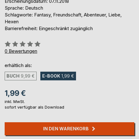
Erscheinungsdatum: 07.11.2018
Sprache: Deutsch
Schlagworte: Fantasy, Freundschaft, Abenteuer, Liebe,
Hexen
Barrierefreiheit: Eingeschränkt zugänglich
Bewertung::
0%
0
Bewertungen
erhältlich als:
BUCH
9,99 €
E-BOOK
1,99 €
1,99 €
inkl. MwSt.
sofort verfügbar als Download
IN DEN WARENKORB