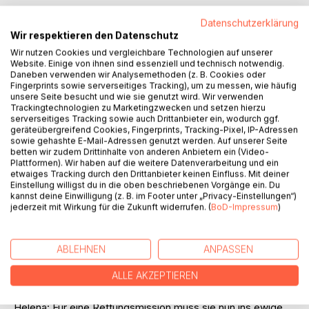
Auf die Merkliste
Datenschutzerklärung
Titel bewerten
Wir respektieren den Datenschutz
Wir nutzen Cookies und vergleichbare Technologien auf unserer
Website. Einige von ihnen sind essenziell und technisch notwendig.
Daneben verwenden wir Analysemethoden (z. B. Cookies oder
Fingerprints sowie serverseitiges Tracking), um zu messen, wie häufig
unsere Seite besucht und wie sie genutzt wird. Wir verwenden
Trackingtechnologien zu Marketingzwecken und setzen hierzu
serverseitiges Tracking sowie auch Drittanbieter ein, wodurch ggf.
geräteübergreifend Cookies, Fingerprints, Tracking-Pixel, IP-Adressen
BESCHREIBUNG
sowie gehashte E-Mail-Adressen genutzt werden. Auf unserer Seite
betten wir zudem Drittinhalte von anderen Anbietern ein (Video-
Plattformen). Wir haben auf die weitere Datenverarbeitung und ein
etwaiges Tracking durch den Drittanbieter keinen Einfluss. Mit deiner
Aufregung auf dem Herzogstand - auf dem Gipfel des
Einstellung willigst du in die oben beschriebenen Vorgänge ein. Du
Berges scheint es zu spuken. Ist tatsächlich Hexerei im
kannst deine Einwilligung (z. B. im Footer unter „Privacy-Einstellungen“)
Spiel? Steckt vielleicht Helena dahinter, das kecke
jederzeit mit Wirkung für die Zukunft widerrufen. (
BoD-Impressum
)
bayerische Mädchen, das es im 1. Band der Reihe "Die
magische Feder" in die "Vampirische Region" verschlug?
Dort erlernte sie perfekt das Hexenhandwerk und heiratete
ABLEHNEN
ANPASSEN
Prinz Lorenzo, den Herrscher über die Fabelwelt.
ALLE AKZEPTIEREN
Im 2. Band der Reihe wartet ein neues Abenteuer auf
Helena: Für eine Rettungsmission muss sie nun ins ewige