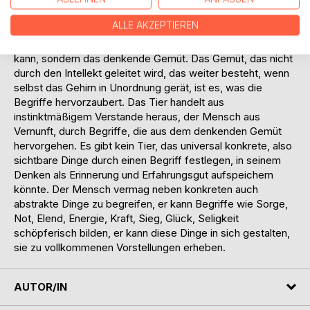
Das Tier hat Instinkt und handelt danach. Der Mensch
dagegen besitzt den Verstand. Aber der Verstand ist es
ALLE AKZEPTIEREN
nicht, der den Menschen weit über alle gedachten
Möglichkeiten emporhebt, der ihn zum Gott werden lassen
kann, sondern das denkende Gemüt. Das Gemüt, das nicht
durch den Intellekt geleitet wird, das weiter besteht, wenn
selbst das Gehirn in Unordnung gerät, ist es, was die
Begriffe hervorzaubert. Das Tier handelt aus
instinktmäßigem Verstande heraus, der Mensch aus
Vernunft, durch Begriffe, die aus dem denkenden Gemüt
hervorgehen. Es gibt kein Tier, das universal konkrete, also
sichtbare Dinge durch einen Begriff festlegen, in seinem
Denken als Erinnerung und Erfahrungsgut aufspeichern
könnte. Der Mensch vermag neben konkreten auch
abstrakte Dinge zu begreifen, er kann Begriffe wie Sorge,
Not, Elend, Energie, Kraft, Sieg, Glück, Seligkeit
schöpferisch bilden, er kann diese Dinge in sich gestalten,
sie zu vollkommenen Vorstellungen erheben.
AUTOR/IN