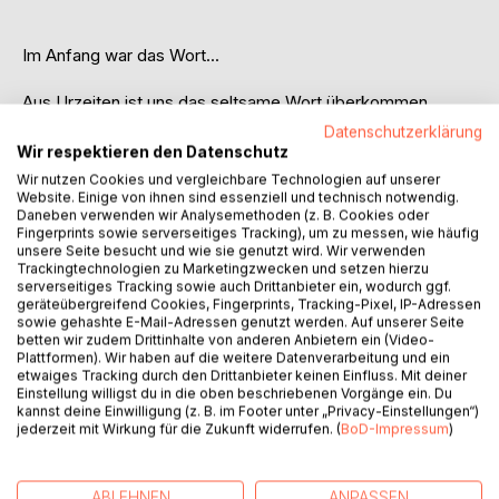
Im Anfang war das Wort...
Aus Urzeiten ist uns das seltsame Wort überkommen,
dieser tiefgründige Ausspruch, der im Wissensgut aller
Datenschutzerklärung
Völker mit tiefer, götterdurchdrungener Religion und
Wir respektieren den Datenschutz
Philosophie zu finden ist. Um darlegen zu können, welche
Wir nutzen Cookies und vergleichbare Technologien auf unserer
Macht und Gewalt ein Wort, richtig angewandt und
Website. Einige von ihnen sind essenziell und technisch notwendig.
Daneben verwenden wir Analysemethoden (z. B. Cookies oder
ausgesprochen, haben kann und soll, muss ich den Leser
Fingerprints sowie serverseitiges Tracking), um zu messen, wie häufig
bitten, mir zuerst in das Gebiet der esoterischen Auslegung
unsere Seite besucht und wie sie genutzt wird. Wir verwenden
des oben angeführten Weisheitswortes zu folgen. Was
Trackingtechnologien zu Marketingzwecken und setzen hierzu
serverseitiges Tracking sowie auch Drittanbieter ein, wodurch ggf.
bedeutet der Satz "Am Anfang war das Wort?" Das größte,
geräteübergreifend Cookies, Fingerprints, Tracking-Pixel, IP-Adressen
was dem Wort zugrunde liegt, und was derjenige, der das
sowie gehashte E-Mail-Adressen genutzt werden. Auf unserer Seite
Wort gebrauchen kann, vom Tiere unterscheidet, ist der
betten wir zudem Drittinhalte von anderen Anbietern ein (Video-
Begriff.
Plattformen). Wir haben auf die weitere Datenverarbeitung und ein
etwaiges Tracking durch den Drittanbieter keinen Einfluss. Mit deiner
Einstellung willigst du in die oben beschriebenen Vorgänge ein. Du
Alles, was denkbar ist, hat als Unterlage den Begriff. Er ist
kannst deine Einwilligung (z. B. im Footer unter „Privacy-Einstellungen“)
das Grundlegende für alles, was ist, was lebt, was atmet.
jederzeit mit Wirkung für die Zukunft widerrufen. (
BoD-Impressum
)
Der Begriff ist es, der den Menschen vom Tiere
unterscheidet, der ihn in die höchste Geistigkeit erhebt.
ABLEHNEN
ANPASSEN