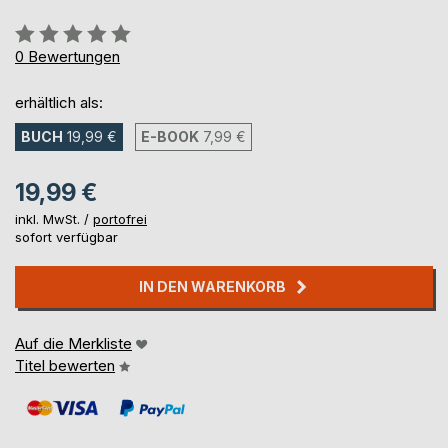
Bewertung::
0%
0
Bewertungen
erhältlich als:
BUCH
19,99 €
E-BOOK
7,99 €
19,99 €
inkl. MwSt. /
portofrei
sofort verfügbar
IN DEN WARENKORB
Auf die Merkliste
Titel bewerten