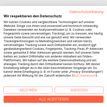
Datenschutzerklärung
Wir respektieren den Datenschutz
BESCHREIBUNG
Wir nutzen Cookies und vergleichbare Technologien auf unserer
Website. Einige von ihnen sind essenziell und technisch notwendig.
Daneben verwenden wir Analysemethoden (z. B. Cookies oder
In einer magischen Welt wird der Fuchs Foxy von der
Fingerprints sowie serverseitiges Tracking), um zu messen, wie häufig
Dunkelheit getrennt, als sein Bruder Fangor in die
unsere Seite besucht und wie sie genutzt wird. Wir verwenden
Schattenwelt entführt wird. Entschlossen, ihn zu retten,
Trackingtechnologien zu Marketingzwecken und setzen hierzu
serverseitiges Tracking sowie auch Drittanbieter ein, wodurch ggf.
begibt sich Foxy mit einem mächtigen Zauberstab auf eine
geräteübergreifend Cookies, Fingerprints, Tracking-Pixel, IP-Adressen
gefährliche Reise. Auf seinem Weg begegnet er
sowie gehashte E-Mail-Adressen genutzt werden. Auf unserer Seite
unerwarteten verbündeten und muss sich der Dunkelheit
betten wir zudem Drittinhalte von anderen Anbietern ein (Video-
Plattformen). Wir haben auf die weitere Datenverarbeitung und ein
stellen, die die Brüder auseinandergerissen hat. Können
etwaiges Tracking durch den Drittanbieter keinen Einfluss. Mit deiner
Foxy und Fangor Ihre Verbindung wiederherstellen, oder
Einstellung willigst du in die oben beschriebenen Vorgänge ein. Du
wird das Licht für immer erlöschen?
kannst deine Einwilligung (z. B. im Footer unter „Privacy-Einstellungen“)
jederzeit mit Wirkung für die Zukunft widerrufen. (
BoD-Impressum
)
AUTOR/IN
ABLEHNEN
ANPASSEN
PRESSESTIMMEN
ALLE AKZEPTIEREN