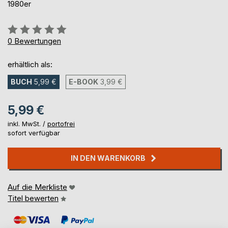
1980er
Bewertung::
0%
0
Bewertungen
erhältlich als:
BUCH
5,99 €
E-BOOK
3,99 €
5,99 €
inkl. MwSt. /
portofrei
sofort verfügbar
IN DEN WARENKORB
Auf die Merkliste
Titel bewerten