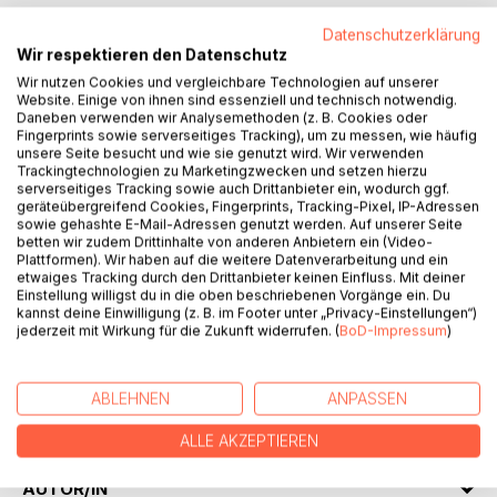
Datenschutzerklärung
Wir respektieren den Datenschutz
Wir nutzen Cookies und vergleichbare Technologien auf unserer
Website. Einige von ihnen sind essenziell und technisch notwendig.
BESCHREIBUNG
Daneben verwenden wir Analysemethoden (z. B. Cookies oder
Fingerprints sowie serverseitiges Tracking), um zu messen, wie häufig
unsere Seite besucht und wie sie genutzt wird. Wir verwenden
Zum Unterschied von den anderen Ostblockstaaten
Trackingtechnologien zu Marketingzwecken und setzen hierzu
serverseitiges Tracking sowie auch Drittanbieter ein, wodurch ggf.
genossen die nationalen Minderheiten in Rumänien
geräteübergreifend Cookies, Fingerprints, Tracking-Pixel, IP-Adressen
beachtliche Rechte: Unterricht in der Muttersprache,
sowie gehashte E-Mail-Adressen genutzt werden. Auf unserer Seite
Zeitungen, Bücher, Theater in der Muttersprache. Das gilt
betten wir zudem Drittinhalte von anderen Anbietern ein (Video-
Plattformen). Wir haben auf die weitere Datenverarbeitung und ein
auch für die deutsche Minderheit. Im Dezember 1989, als
etwaiges Tracking durch den Drittanbieter keinen Einfluss. Mit deiner
das kommunistische Regime gestürzt wurde, lebten in
Einstellung willigst du in die oben beschriebenen Vorgänge ein. Du
Rumänien noch 200000 Deutsche.
kannst deine Einwilligung (z. B. im Footer unter „Privacy-Einstellungen“)
jederzeit mit Wirkung für die Zukunft widerrufen. (
BoD-Impressum
)
Schauplatz der vorliegenden Erzählung ist die kleine Stadt
Lugosch im Banater Hügelland im Westen Rumäniens. Die
ABLEHNEN
ANPASSEN
Erzählung handelt von Erlebnissen der elfjährigen Paula
Stein und ihres zehnjährigen Bruders Kai im Jahr 1983.
ALLE AKZEPTIEREN
AUTOR/IN