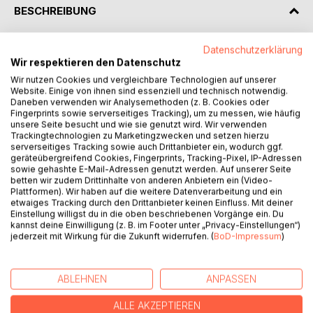
BESCHREIBUNG
Datenschutzerklärung
Die Lotterie des Lebens
Wir respektieren den Datenschutz
Wer hat darüber entschieden, wo und wann wir geboren
Wir nutzen Cookies und vergleichbare Technologien auf unserer
Website. Einige von ihnen sind essenziell und technisch notwendig.
wurden? Und wie wurden wir anschließend zu den
Daneben verwenden wir Analysemethoden (z. B. Cookies oder
Menschen, die wir heute sind?
Fingerprints sowie serverseitiges Tracking), um zu messen, wie häufig
Der 18-jährige Darren Jackson soll Antworten auf diese
unsere Seite besucht und wie sie genutzt wird. Wir verwenden
Trackingtechnologien zu Marketingzwecken und setzen hierzu
Fragen erhalten. Doch nicht während seines Lebens.
serverseitiges Tracking sowie auch Drittanbieter ein, wodurch ggf.
Nachdem er an einer Leukämieerkrankung stirbt, gelangt er
geräteübergreifend Cookies, Fingerprints, Tracking-Pixel, IP-Adressen
in eine Welt zwischen Erde und Himmel. Eine
sowie gehashte E-Mail-Adressen genutzt werden. Auf unserer Seite
betten wir zudem Drittinhalte von anderen Anbietern ein (Video-
Zwischendimension, in der eine große Lotterie betrieben
Plattformen). Wir haben auf die weitere Datenverarbeitung und ein
wird. Diese entscheidet darüber, welche Seele welchem
etwaiges Tracking durch den Drittanbieter keinen Einfluss. Mit deiner
Leben auf der Erde zugeordnet wird und Darren soll von
Einstellung willigst du in die oben beschriebenen Vorgänge ein. Du
kannst deine Einwilligung (z. B. im Footer unter „Privacy-Einstellungen“)
nun an bei den Verlosungen helfen, die dort täglich
jederzeit mit Wirkung für die Zukunft widerrufen. (
BoD-Impressum
)
stattfinden.
Die Lotterie bringt Darren dazu, sein gesamtes Leben zu
hinterfragen. Und dann wären da noch seine
ABLEHNEN
ANPASSEN
Mitarbeiterinnen Ingrid und Lalita, die ihn nach und nach in
einen unglaublichen Plan einweihen.
ALLE AKZEPTIEREN