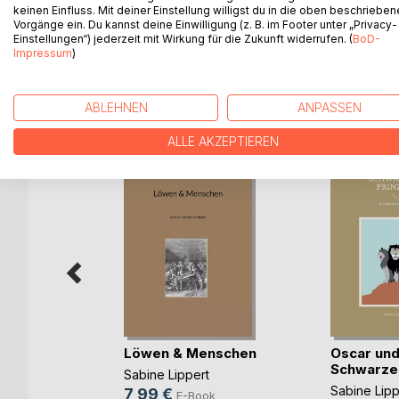
Hochbegabten-Coach, Studentenleben oder eine Kr
keinen Einfluss. Mit deiner Einstellung willigst du in die oben beschriebe
Vorgänge ein. Du kannst deine Einwilligung (z. B. im Footer unter „Privacy-
meistern, die seiner unter den Menschen harren? Od
Einstellungen“) jederzeit mit Wirkung für die Zukunft widerrufen. (
BoD-
Impressum
)
WEITERE TITEL BEI
Bo
ABLEHNEN
ANPASSEN
ALLE AKZEPTIEREN
Löwen & Menschen
Oscar und
Schwarze
Sabine Lippert
Sabine Lipp
7,99 €
ger
E-Book