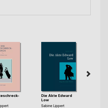
teschreck-
Die Akte Edward
Ivar d
Low
Knoch
ippert
Sabine Lippert
Sabine