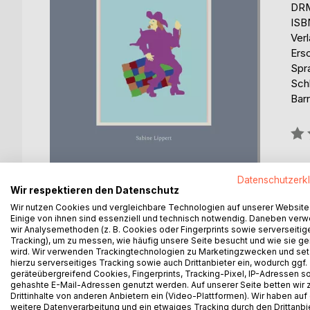
DRM
ISB
Ver
Ers
Spr
Sch
Barr
Bew
0%
erhä
Datenschutzerk
Wir respektieren den Datenschutz
Wir nutzen Cookies und vergleichbare Technologien auf unserer Website
Einige von ihnen sind essenziell und technisch notwendig. Daneben ver
wir Analysemethoden (z. B. Cookies oder Fingerprints sowie serverseitig
Tracking), um zu messen, wie häufig unsere Seite besucht und wie sie ge
BESCHREIBUNG
AUTOR/IN
PRESSES
wird. Wir verwenden Trackingtechnologien zu Marketingzwecken und se
hierzu serverseitiges Tracking sowie auch Drittanbieter ein, wodurch ggf.
geräteübergreifend Cookies, Fingerprints, Tracking-Pixel, IP-Adressen s
gehashte E-Mail-Adressen genutzt werden. Auf unserer Seite betten wir
Sein Ruhm als genialer Erfinder ist Loki mächtig z
Drittinhalte von anderen Anbietern ein (Video-Plattformen). Wir haben auf
Zeit die Geduld des Asen-Clans strapaziert. Das U
weitere Datenverarbeitung und ein etwaiges Tracking durch den Drittanbi