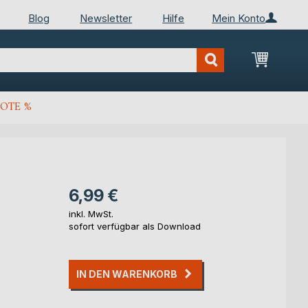
Blog
Newsletter
Hilfe
Mein Konto
Mein Wa
OTE %
6,99 €
inkl. MwSt.
sofort verfügbar als Download
IN DEN WARENKORB