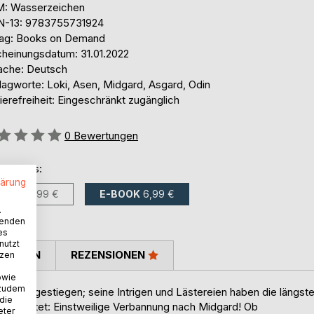
: Wasserzeichen
N-13: 9783755731924
lag: Books on Demand
cheinungsdatum: 31.01.2022
ache: Deutsch
lagworte: Loki, Asen, Midgard, Asgard, Odin
ierefreiheit: Eingeschränkt zugänglich
ertung::
0
Bewertungen
ltlich als:
lärung
BUCH
9,99 €
E-BOOK
6,99 €
.
wenden
es
nutzt
TIMMEN
REZENSIONEN
tzen
owie
 zudem
u Kopfe gestiegen; seine Intrigen und Lästereien haben die längst
 die
rteil lautet: Einstweilige Verbannung nach Midgard! Ob
eter