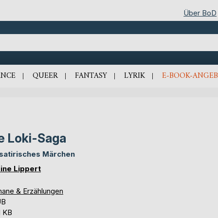
Über BoD
NCE
QUEER
FANTASY
LYRIK
E-BOOK-ANGEB
e Loki-Saga
 satirisches Märchen
ine Lippert
ane & Erzählungen
UB
1 KB