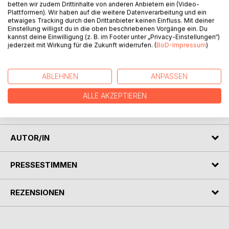
betten wir zudem Drittinhalte von anderen Anbietern ein (Video-
Plattformen). Wir haben auf die weitere Datenverarbeitung und ein
etwaiges Tracking durch den Drittanbieter keinen Einfluss. Mit deiner
Einstellung willigst du in die oben beschriebenen Vorgänge ein. Du
BESCHREIBUNG
kannst deine Einwilligung (z. B. im Footer unter „Privacy-Einstellungen“)
jederzeit mit Wirkung für die Zukunft widerrufen. (
BoD-Impressum
)
Die Seelen verstorbener Menschen und Tiere findne nicht
immer gleich den Weg ins Licht aus unterschiedlichsten
ABLEHNEN
ANPASSEN
Gründen. Diesen Seelen kann man eine Lichtsäule zur
ALLE AKZEPTIEREN
Verfügung stellen. In diesem Buch sind viele Beispiele zu
diesem Thema aufgeführt.
AUTOR/IN
PRESSESTIMMEN
REZENSIONEN