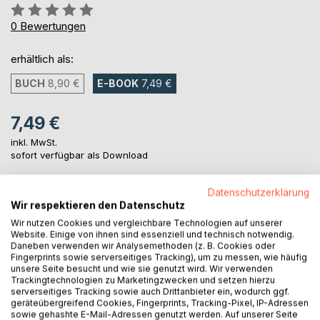
Bewertung::
0%
0
Bewertungen
erhältlich als:
BUCH
8,90 €
E-BOOK
7,49 €
7,49 €
inkl. MwSt.
sofort verfügbar als Download
Datenschutzerklärung
IN DEN WARENKORB
Wir respektieren den Datenschutz
Wir nutzen Cookies und vergleichbare Technologien auf unserer
Website. Einige von ihnen sind essenziell und technisch notwendig.
Auf die Merkliste
Daneben verwenden wir Analysemethoden (z. B. Cookies oder
Fingerprints sowie serverseitiges Tracking), um zu messen, wie häufig
Titel bewerten
unsere Seite besucht und wie sie genutzt wird. Wir verwenden
Trackingtechnologien zu Marketingzwecken und setzen hierzu
serverseitiges Tracking sowie auch Drittanbieter ein, wodurch ggf.
geräteübergreifend Cookies, Fingerprints, Tracking-Pixel, IP-Adressen
sowie gehashte E-Mail-Adressen genutzt werden. Auf unserer Seite