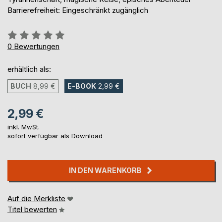
Barrierefreiheit: Eingeschränkt zugänglich
Bewertung::
0%
0
Bewertungen
erhältlich als:
BUCH
8,99 €
E-BOOK
2,99 €
2,99 €
inkl. MwSt.
sofort verfügbar als Download
IN DEN WARENKORB
Auf die Merkliste
Titel bewerten