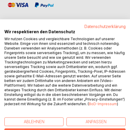
Datenschutzerklärung
Wir respektieren den Datenschutz
BESCHREIBUNG
Wir nutzen Cookies und vergleichbare Technologien auf unserer
Website. Einige von ihnen sind essenziell und technisch notwendig.
Daneben verwenden wir Analysemethoden (z. B. Cookies oder
Fingerprints sowie serverseitiges Tracking), um zu messen, wie häufig
In den schwebenden Inseln von Aeloria, wo der Wind
unsere Seite besucht und wie sie genutzt wird. Wir verwenden
Geschichten erzählt und Wolken als Transportmittel dienen,
Trackingtechnologien zu Marketingzwecken und setzen hierzu
lebt Caelan, ein junger Luftschiffkapitän. Sein Leben nimmt
serverseitiges Tracking sowie auch Drittanbieter ein, wodurch ggf.
geräteübergreifend Cookies, Fingerprints, Tracking-Pixel, IP-Adressen
eine unerwartete Wendung, als er auf einer seiner Reisen
sowie gehashte E-Mail-Adressen genutzt werden. Auf unserer Seite
eine mysteriöse, in Ketten gelegte Frau namens Elara
betten wir zudem Drittinhalte von anderen Anbietern ein (Video-
rettet. Sie ist keine gewöhnliche Gefangene, sondern die
Plattformen). Wir haben auf die weitere Datenverarbeitung und ein
letzte Zephyrhexe, eine Magierin, die die Winde
etwaiges Tracking durch den Drittanbieter keinen Einfluss. Mit deiner
Einstellung willigst du in die oben beschriebenen Vorgänge ein. Du
kontrollieren kann.
kannst deine Einwilligung (z. B. im Footer unter „Privacy-Einstellungen“)
jederzeit mit Wirkung für die Zukunft widerrufen. (
BoD-Impressum
)
Doch Elaras Kräfte sind versiegelt, und in Aeloria gibt es
viele, die sie entweder für ihre eigenen dunklen Zwecke
nutzen oder sie für immer zum Schweigen bringen wollen.
ABLEHNEN
ANPASSEN
An vorderster Front steht die windlose Königin Lysandra,