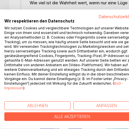
Wie viel ist die Wahrheit wert, wenn nur eine Lüg
2046: Dürren. Brände. Überflutungen. Der Klimawan
Datenschutzerk
Irgendjemand anders sollte da ganz dringend mal wa
Wir respektieren den Datenschutz
Wir nutzen Cookies und vergleichbare Technologien auf unserer Website
Als eine Flutkatastrophe schließlich die Pazifik
Einige von ihnen sind essenziell und technisch notwendig. Daneben ver
wir Analysemethoden (z. B. Cookies oder Fingerprints sowie serverseitig
vernichtet, entwickelt UN-Klimapolitikerin Chloe 
Tracking), um zu messen, wie häufig unsere Seite besucht und wie sie ge
Handeln zu zwingen. Einen Plan, der Hoffnung vers
wird. Wir verwenden Trackingtechnologien zu Marketingzwecken und se
hierzu serverseitiges Tracking sowie auch Drittanbieter ein, wodurch ggf.
geräteübergreifend Cookies, Fingerprints, Tracking-Pixel, IP-Adressen s
Gleichzeitig geht in Los Angeles ein Drogendeal 
gehashte E-Mail-Adressen genutzt werden. Auf unserer Seite betten wir
Leben hinter Gittern verurteilt. Glaubt er. Denn Ja
Drittinhalte von anderen Anbietern ein (Video-Plattformen). Wir haben auf
verbunden ist und ihm schon bald eine perfide Ins
weitere Datenverarbeitung und ein etwaiges Tracking durch den Drittanbi
keinen Einfluss. Mit deiner Einstellung willigst du in die oben beschriebe
Vorgänge ein. Du kannst deine Einwilligung (z. B. im Footer unter „Privacy-
Einstellungen“) jederzeit mit Wirkung für die Zukunft widerrufen. (
BoD-
Impressum
)
WEITERE TITEL BEI
Bo
ABLEHNEN
ANPASSEN
ALLE AKZEPTIEREN