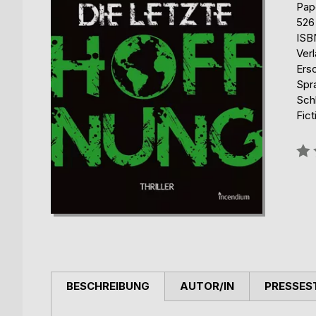
Pap
526
ISB
Ver
Ers
Spr
Schl
Fict
Bew
0%
BESCHREIBUNG
AUTOR/IN
PRESSES