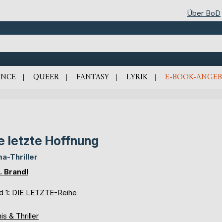
Über BoD
NCE
QUEER
FANTASY
LYRIK
E-BOOK-ANGEB
e letzte Hoffnung
ma-Thriller
B. Brandl
d 1:
DIE LETZTE-Reihe
is & Thriller