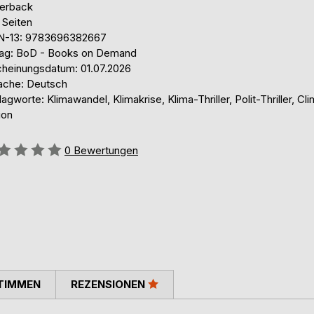
erback
 Seiten
N-13: 9783696382667
lag: BoD - Books on Demand
cheinungsdatum: 01.07.2026
ache: Deutsch
agworte: Klimawandel, Klimakrise, Klima-Thriller, Polit-Thriller, Cl
ion
ertung::
0
Bewertungen
TIMMEN
REZENSIONEN