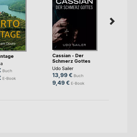
Cassian - Der
Zum W
intage
Schmerz Gottes
Patric
ma
Udo Sailer
14,9
€
Buch
13,99 €
Buch
4,99
€
E-Book
9,49 €
E-Book