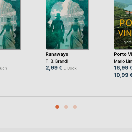
Runaways
Porto V
T. B. Brandl
Mario Li
2,99 €
16,99 
uch
E-Book
10,99 