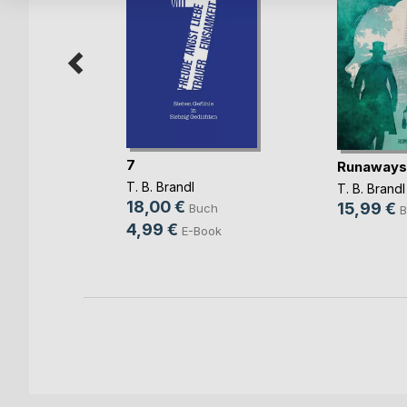
blick
7
Runaways
T. B. Brandl
T. B. Brandl
18,00 €
15,99 €
h
Buch
B
4,99 €
E-Book