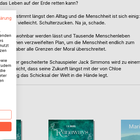
e das Leben auf der Erde retten kann?
del bestimmt längst den Alltag und die Menschheit ist sich einig:
lärung
s tun, vielleicht. Schulterzucken. Na ja, schade.
.
inseln unbewohnbar werden lässt und Tausende Menschenleben
wenden
es
Cortez einen verzweifelten Plan, um die Menschheit endlich zum
nutzt
pricht, aber alle Grenzen der Moral überschreitet.
tzen
owie
schief. Der gescheiterte Schauspieler Jack Simmons wird zu eine
 zudem
ck weiß nicht, dass seine Zukunft längst mit der von Chloe
 die
zenierung das Schicksal der Welt in die Hände legt.
eter
nen
D