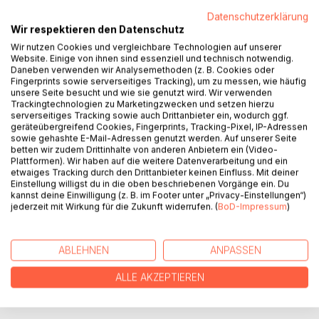
Datenschutzerklärung
Ein magischer Dieb.
Wir respektieren den Datenschutz
Eine verschwundene Bardin.
Wir nutzen Cookies und vergleichbare Technologien auf unserer
Eine verzweifelte Trickbetrügerin.
Website. Einige von ihnen sind essenziell und technisch notwendig.
Ein zwiespältiger Assassine.
Daneben verwenden wir Analysemethoden (z. B. Cookies oder
Ein Sessel wider Willen.
Fingerprints sowie serverseitiges Tracking), um zu messen, wie häufig
Ein vergessener Seher.
unsere Seite besucht und wie sie genutzt wird. Wir verwenden
Trackingtechnologien zu Marketingzwecken und setzen hierzu
Eine verfluchte Klinge.
serverseitiges Tracking sowie auch Drittanbieter ein, wodurch ggf.
Ein falsches Schaf.
geräteübergreifend Cookies, Fingerprints, Tracking-Pixel, IP-Adressen
sowie gehashte E-Mail-Adressen genutzt werden. Auf unserer Seite
betten wir zudem Drittinhalte von anderen Anbietern ein (Video-
Plattformen). Wir haben auf die weitere Datenverarbeitung und ein
Ein Konvolut kurioser Kurzgeschichten.
etwaiges Tracking durch den Drittanbieter keinen Einfluss. Mit deiner
Einstellung willigst du in die oben beschriebenen Vorgänge ein. Du
kannst deine Einwilligung (z. B. im Footer unter „Privacy-Einstellungen“)
jederzeit mit Wirkung für die Zukunft widerrufen. (
BoD-Impressum
)
AUTOR/IN
PRESSESTIMMEN
ABLEHNEN
ANPASSEN
ALLE AKZEPTIEREN
REZENSIONEN