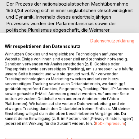
Der Prozess der nationalsozialistischen Machtübernahme
1933/34 vollzog sich in einer unglaublichen Geschwindigkeit
und Dynamik. Innerhalb dieses anderthalbjährigen
Prozesses wurden der Parlamentarismus sowie der
politische Pluralismus abgeschafft, die Weimarer
Verfassung ausgeschaltet und der Rechtsstaat wich der
Datenschutzerklärung
nationalsozialistischen Willkürherrschaft. Es ist sicher
Wir respektieren den Datenschutz
unbestritten, dass die nationalsozialistische Diktatur ein in
Wir nutzen Cookies und vergleichbare Technologien auf unserer
der Geschichte beispielloser Unrechtsstaat war. Zur Frage
Website. Einige von ihnen sind essenziell und technisch notwendig.
nach der Legalität der Machtübernahme existieren
Daneben verwenden wir Analysemethoden (z. B. Cookies oder
dagegen durchaus unterschiedliche Ansichten. So reicht
Fingerprints sowie serverseitiges Tracking), um zu messen, wie häufig
unsere Seite besucht und wie sie genutzt wird. Wir verwenden
die Bandbreite entlang dieser Kontroverse von einer
Trackingtechnologien zu Marketingzwecken und setzen hierzu
erfolgreichen „Beseitigung des Rechtsstaats im Namen
serverseitiges Tracking sowie auch Drittanbieter ein, wodurch ggf.
des Rechts“ bis hin zu einem „Verfassungswandel auf
geräteübergreifend Cookies, Fingerprints, Tracking-Pixel, IP-Adressen
sowie gehashte E-Mail-Adressen genutzt werden. Auf unserer Seite
pseudolegalem Wege“. Im Rahmen dieser Arbeit sollen die
betten wir zudem Drittinhalte von anderen Anbietern ein (Video-
unterschiedlichen Stationen dieses
Plattformen). Wir haben auf die weitere Datenverarbeitung und ein
Machtübernahmeprozesses untersucht und hinsichtlich
etwaiges Tracking durch den Drittanbieter keinen Einfluss. Mit deiner
Einstellung willigst du in die oben beschriebenen Vorgänge ein. Du
ihrer Legalität bewertet werden. So waren die Elemente,
kannst deine Einwilligung (z. B. im Footer unter „Privacy-Einstellungen“)
die Hitlers Diktatur begründeten und überhaupt erst
jederzeit mit Wirkung für die Zukunft widerrufen. (
BoD-Impressum
)
ermöglichten, bereits in der Weimarer Verfassung angelegt.
Die Auslegung der Weimarer Reichsverfassung sah die