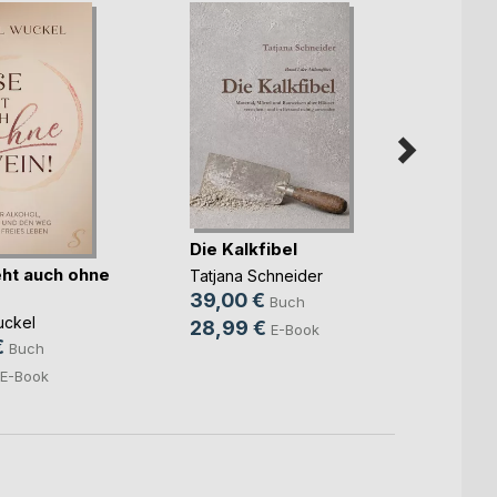
Die Kalkfibel
Die R
eigen
ht auch ohne
Tatjana Schneider
Martij
39,00 €
Buch
26,8
uckel
28,99 €
E-Book
€
Buch
E-Book