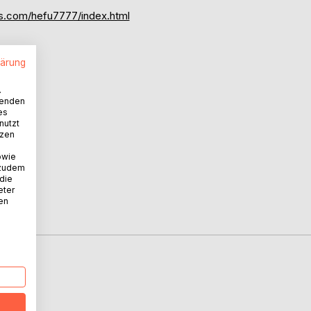
es.com/hefu7777/index.html
lärung
.
wenden
es
nutzt
tzen
owie
 zudem
 die
eter
nen
D