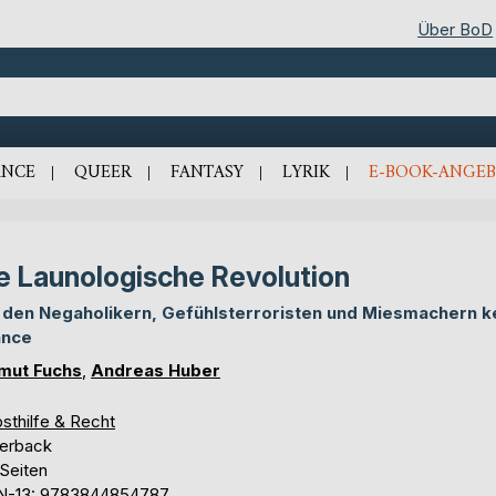
Über BoD
NCE
QUEER
FANTASY
LYRIK
E-BOOK-ANGEB
e Launologische Revolution
 den Negaholikern, Gefühlsterroristen und Miesmachern k
ance
mut Fuchs
,
Andreas Huber
sthilfe & Recht
erback
 Seiten
N-13: 9783844854787