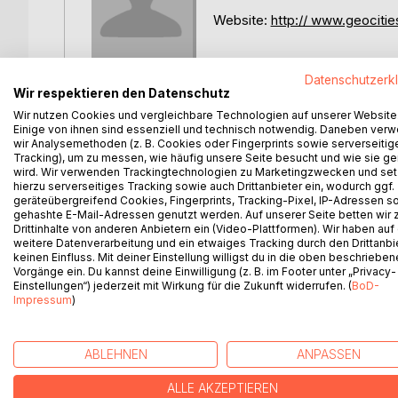
Website:
http:// www.geociti
Datenschutzerk
Wir respektieren den Datenschutz
Wir nutzen Cookies und vergleichbare Technologien auf unserer Website
Andreas Huber
Einige von ihnen sind essenziell und technisch notwendig. Daneben ver
wir Analysemethoden (z. B. Cookies oder Fingerprints sowie serverseitig
Tracking), um zu messen, wie häufig unsere Seite besucht und wie sie ge
wird. Wir verwenden Trackingtechnologien zu Marketingzwecken und se
hierzu serverseitiges Tracking sowie auch Drittanbieter ein, wodurch ggf.
geräteübergreifend Cookies, Fingerprints, Tracking-Pixel, IP-Adressen s
gehashte E-Mail-Adressen genutzt werden. Auf unserer Seite betten wir
Drittinhalte von anderen Anbietern ein (Video-Plattformen). Wir haben auf
weitere Datenverarbeitung und ein etwaiges Tracking durch den Drittanbi
keinen Einfluss. Mit deiner Einstellung willigst du in die oben beschriebe
Vorgänge ein. Du kannst deine Einwilligung (z. B. im Footer unter „Privacy-
Einstellungen“) jederzeit mit Wirkung für die Zukunft widerrufen. (
BoD-
Impressum
)
WEITERE TITEL BEI
Bo
ABLEHNEN
ANPASSEN
ALLE AKZEPTIEREN