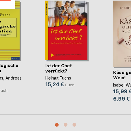
logische
Ist der Chef
n
verrückt?
Käse ge
Wein!
hs
,
Andreas
Helmut Fuchs
15,24 €
Isabel W
Buch
Buch
15,99 
6,99 €