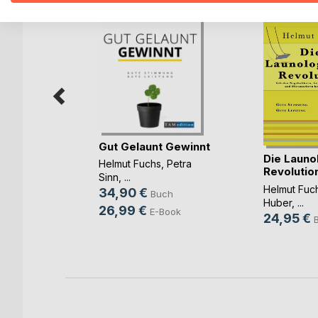
Gut Gelaunt Gewinnt
Die Launo
is
Helmut Fuchs
,
Petra
Revolutio
Sinn
, ...
Helmut Fuc
l
34,90 €
Buch
Huber
, ...
ch
26,99 €
E-Book
24,95 €