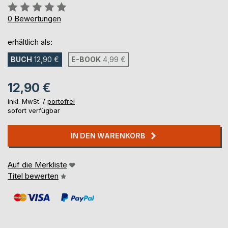
Bewertung::
0%
0
Bewertungen
erhältlich als:
BUCH
12,90 €
E-BOOK
4,99 €
12,90 €
inkl. MwSt. /
portofrei
sofort verfügbar
IN DEN WARENKORB
Auf die Merkliste
Titel bewerten