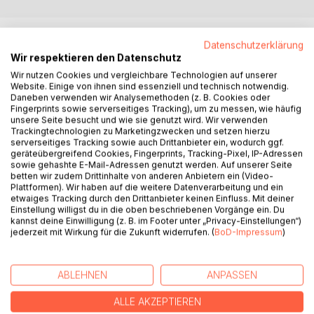
BESCHREIBUNG
Datenschutzerklärung
Wir respektieren den Datenschutz
Hast du gerade einen geliebten Menschen verloren?
Wir nutzen Cookies und vergleichbare Technologien auf unserer
Website. Einige von ihnen sind essenziell und technisch notwendig.
Leidest du unter Trauer, Stress, Einsamkeit oder
Daneben verwenden wir Analysemethoden (z. B. Cookies oder
Trennungsschmerz? Bist du mit der aktuellen Situation
Fingerprints sowie serverseitiges Tracking), um zu messen, wie häufig
überfordert und findest nicht aus deiner Krise heraus?
unsere Seite besucht und wie sie genutzt wird. Wir verwenden
Trackingtechnologien zu Marketingzwecken und setzen hierzu
Mit autobiographischen Erlebnissen schildert die Autorin
serverseitiges Tracking sowie auch Drittanbieter ein, wodurch ggf.
ihren Umgang mit schlimmer Trauer, tiefen Krisen und
geräteübergreifend Cookies, Fingerprints, Tracking-Pixel, IP-Adressen
Verlusten. Lerne in diesem Ratgeber eine effektive
sowie gehashte E-Mail-Adressen genutzt werden. Auf unserer Seite
betten wir zudem Drittinhalte von anderen Anbietern ein (Video-
Methode zur Krisenbewältigung und stärke deine
Plattformen). Wir haben auf die weitere Datenverarbeitung und ein
Widerstandskraft, damit du gegen eine mögliche nächste
etwaiges Tracking durch den Drittanbieter keinen Einfluss. Mit deiner
Krise gewappnet bist.
Einstellung willigst du in die oben beschriebenen Vorgänge ein. Du
kannst deine Einwilligung (z. B. im Footer unter „Privacy-Einstellungen“)
Viele praktische Übungen und Geschichten helfen dir, noch
jederzeit mit Wirkung für die Zukunft widerrufen. (
BoD-Impressum
)
besser durch Krisen zu kommen und gestärkt daraus
hervorzugehen. Mit vielen Entspannungsmethoden
verändert dieses Buch nachhaltig deine Wahrnehmung auf
ABLEHNEN
ANPASSEN
deine Situation und hilft dir raus aus der Krise hinein in ein
besseres Leben!
ALLE AKZEPTIEREN