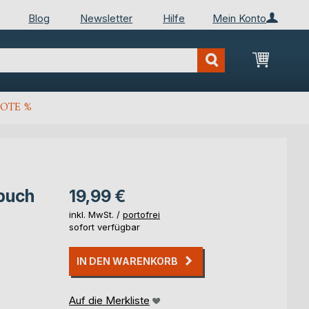
Blog
Newsletter
Hilfe
Mein Konto
Mein Wa
OTE %
buch
19,99 €
inkl. MwSt. /
portofrei
sofort verfügbar
IN DEN WARENKORB
Auf die Merkliste