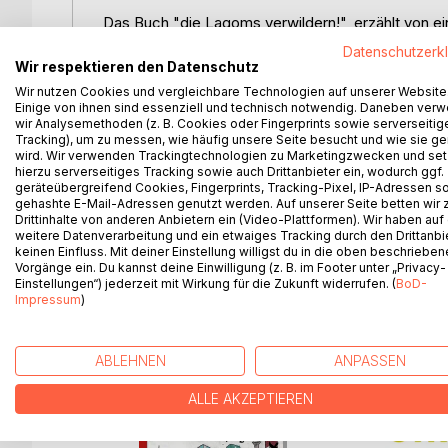
Das Buch "die Lagoms verwildern!", erzählt von ei
winzigen Familie, auf der Suche nach einem aufr
Datenschutzerk
Dieses Aktivitäten Handbuch ist ein Begleitbuch.
Wir respektieren den Datenschutz
Du findest hier spannende Aktivitäten zu den Lago
Wir nutzen Cookies und vergleichbare Technologien auf unserer Website
Tricks und wissenswertem zur Arbeit mit Kindern.
Einige von ihnen sind essenziell und technisch notwendig. Daneben ver
wir Analysemethoden (z. B. Cookies oder Fingerprints sowie serverseitig
Wir reisen quer durch die Basisthemen der Natur-
Tracking), um zu messen, wie häufig unsere Seite besucht und wie sie ge
Wir finden Schutz, filtern Wasser, machen Feuer 
wird. Wir verwenden Trackingtechnologien zu Marketingzwecken und se
wir finden Nahrung, erleben Wildnisküche, versu
hierzu serverseitiges Tracking sowie auch Drittanbieter ein, wodurch ggf.
geräteübergreifend Cookies, Fingerprints, Tracking-Pixel, IP-Adressen s
und entdecken ungeahnte Fähigkeiten.
gehashte E-Mail-Adressen genutzt werden. Auf unserer Seite betten wir
Lerne bei hier auch etwas über Mentoring und un
Drittinhalte von anderen Anbietern ein (Video-Plattformen). Wir haben auf
Kinder zu begleiten.
weitere Datenverarbeitung und ein etwaiges Tracking durch den Drittanbi
keinen Einfluss. Mit deiner Einstellung willigst du in die oben beschriebe
Vorgänge ein. Du kannst deine Einwilligung (z. B. im Footer unter „Privacy-
Einstellungen“) jederzeit mit Wirkung für die Zukunft widerrufen. (
BoD-
Impressum
)
WEITERE TITEL BEI
Bo
ABLEHNEN
ANPASSEN
ALLE AKZEPTIEREN