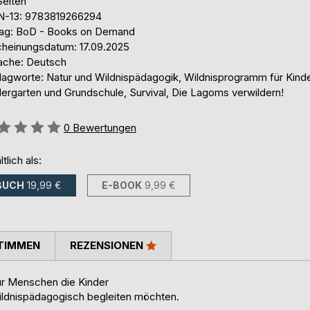
Seiten
N-13: 9783819266294
lag: BoD - Books on Demand
cheinungsdatum: 17.09.2025
ache: Deutsch
lagworte: Natur und Wildnispädagogik, Wildnisprogramm für Kinde
dergarten und Grundschule, Survival, Die Lagoms verwildern!
ertung::
0
Bewertungen
ltlich als:
BUCH
19,99 €
E-BOOK
9,99 €
TIMMEN
REZENSIONEN
ür Menschen die Kinder
Wildnispädagogisch begleiten möchten.