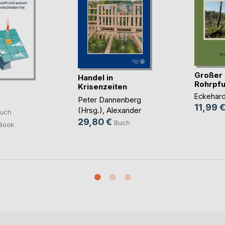
Großer 
Handel in
Rohrpfuh
Krisenzeiten
Eckehard
Peter Dannenberg
11,99 
(Hrsg.)
,
Alexander
uch
Follmann (Hrsg.)
,
Elmar
29,80 €
Buch
Book
Kulke (Hrsg.)