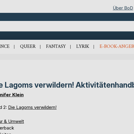
Über BoD
NCE
QUEER
FANTASY
LYRIK
E-BOOK-ANGEB
e Lagoms verwildern! Aktivitätenhand
nifer Klein
d 2:
Die Lagoms verwildern!
ur & Umwelt
erback