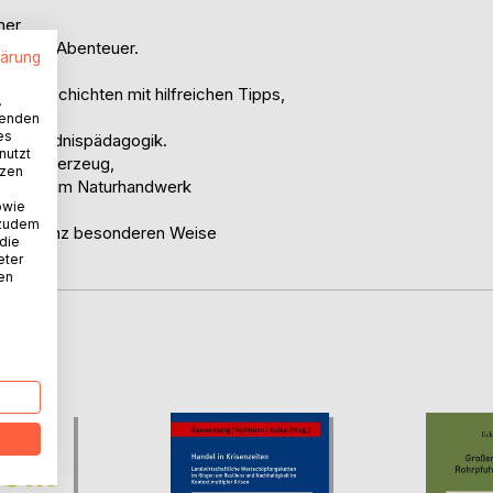
ner
egenden Abenteuer.
lärung
ms Geschichten mit hilfreichen Tipps,
.
wenden
es
 und Wildnispädagogik.
nutzt
ohne Feuerzeug,
tzen
chen uns im Naturhandwerk
owie
 zudem
serer ganz besonderen Weise
 die
eter
nen
D