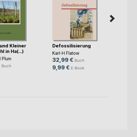
QGIS-
und Kleiner
Defossilisierung
QGIS m
l in Ha(...)
Karl-H Flatow
Jan M
 Plum
32,99 €
Buch
Mundh
€
Buch
9,99 €
E-Book
54,9