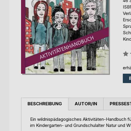
46 
ISB
Ver
Ers
Spr
Sch
Kin
Bew
0%
erhä
BESCHREIBUNG
AUTOR/IN
PRESSES
Ein wildnispädagogisches Aktivitäten-Handbuch f
im Kindergarten- und Grundschulalter Natur und 