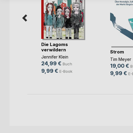
beträge
Die Lagoms
sgeb(...)
verwildern
Strom
abriele
Jennifer Klein
Tim Meyer
 ...
24,99 €
Buch
19,00 €
B
ch
9,99 €
E-Book
9,99 €
E-
Book