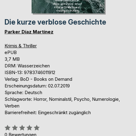
Die kurze verblose Geschichte
Parker Díaz Martínez
Krimis & Thriller
ePUB
3,7 MB
DRM: Wasserzeichen
ISBN-13: 9783746011912
Verlag: BoD - Books on Demand
Erscheinungsdatum: 02.07.2019
Sprache: Deutsch
Schlagworte: Horror, Nominalstil, Psycho, Numerologie,
Verben
Barrierefreiheit: Eingeschränkt zugänglich
Bewertung::
0%
0
Bewertungen