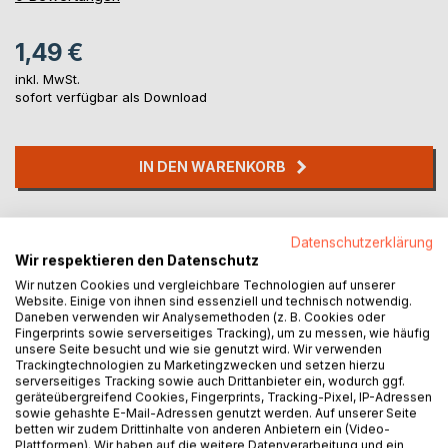
1,49 €
inkl. MwSt.
sofort verfügbar als Download
IN DEN WARENKORB
Auf die Merkliste
Datenschutzerklärung
Titel bewerten
Wir respektieren den Datenschutz
Wir nutzen Cookies und vergleichbare Technologien auf unserer
Website. Einige von ihnen sind essenziell und technisch notwendig.
Daneben verwenden wir Analysemethoden (z. B. Cookies oder
Fingerprints sowie serverseitiges Tracking), um zu messen, wie häufig
unsere Seite besucht und wie sie genutzt wird. Wir verwenden
Trackingtechnologien zu Marketingzwecken und setzen hierzu
serverseitiges Tracking sowie auch Drittanbieter ein, wodurch ggf.
geräteübergreifend Cookies, Fingerprints, Tracking-Pixel, IP-Adressen
BESCHREIBUNG
sowie gehashte E-Mail-Adressen genutzt werden. Auf unserer Seite
betten wir zudem Drittinhalte von anderen Anbietern ein (Video-
Plattformen). Wir haben auf die weitere Datenverarbeitung und ein