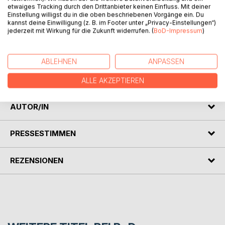
Mystiko, ein junger Mann, dessen Neugier ihn in Gefahr
etwaiges Tracking durch den Drittanbieter keinen Einfluss. Mit deiner
bringt, krasse Entdeckungen und ein unerwartetes Ende.
Einstellung willigst du in die oben beschriebenen Vorgänge ein. Du
kannst deine Einwilligung (z. B. im Footer unter „Privacy-Einstellungen“)
jederzeit mit Wirkung für die Zukunft widerrufen. (
BoD-Impressum
)
In dem Buch: ''Die kurze Verblose Geschichte'', wird die
Geschichte komplett OHNE Verben erzählt.
ABLEHNEN
ANPASSEN
Der Author hat kleine versteckte Botschaften und
Schlüssel für die Entdecker des Okkulten gelassen.
ALLE AKZEPTIEREN
AUTOR/IN
PRESSESTIMMEN
REZENSIONEN