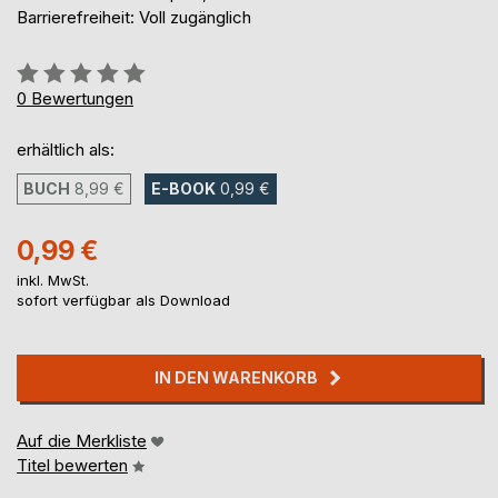
Barrierefreiheit: Voll zugänglich
Bewertung::
0%
0
Bewertungen
erhältlich als:
BUCH
8,99 €
E-BOOK
0,99 €
0,99 €
inkl. MwSt.
sofort verfügbar als Download
IN DEN WARENKORB
Auf die Merkliste
Titel bewerten