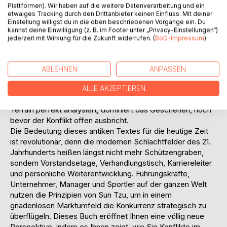
zentrale, revolutionäre These besagt, dass die höchste
Plattformen). Wir haben auf die weitere Datenverarbeitung und ein
Kunst des Krieges darin besteht, den Feind ohne jeglichen
etwaiges Tracking durch den Drittanbieter keinen Einfluss. Mit deiner
Einstellung willigst du in die oben beschriebenen Vorgänge ein. Du
Kampf zu unterwerfen. Wahre Strategie basiert auf
kannst deine Einwilligung (z. B. im Footer unter „Privacy-Einstellungen“)
tiefgründigem psychologischem Geschick, vollkommener
jederzeit mit Wirkung für die Zukunft widerrufen. (
BoD-Impressum
)
Selbstbeherrschung und der absoluten Flexibilität, sich
jeder Situation blitzschnell anzupassen. Sun Tzu lehrt uns,
wie man durch Täuschung, Informationsvorsprung und das
ABLEHNEN
ANPASSEN
geschickte Ausnutzen der Schwächen des Gegners den
Sieg besiegelt, bevor der erste Schlag geführt wird. Wer
ALLE AKZEPTIEREN
seine Kräfte schont, den eigenen Geist schärft und das
Terrain perfekt analysiert, dominiert das Geschehen, noch
bevor der Konflikt offen ausbricht.
Die Bedeutung dieses antiken Textes für die heutige Zeit
ist revolutionär, denn die modernen Schlachtfelder des 21.
Jahrhunderts heißen längst nicht mehr Schützengraben,
sondern Vorstandsetage, Verhandlungstisch, Karriereleiter
und persönliche Weiterentwicklung. Führungskräfte,
Unternehmer, Manager und Sportler auf der ganzen Welt
nutzen die Prinzipien von Sun Tzu, um in einem
gnadenlosen Marktumfeld die Konkurrenz strategisch zu
überflügeln. Dieses Buch eröffnet Ihnen eine völlig neue
Perspektive, indem es Ihnen zeigt, wie Sie Konflikte im