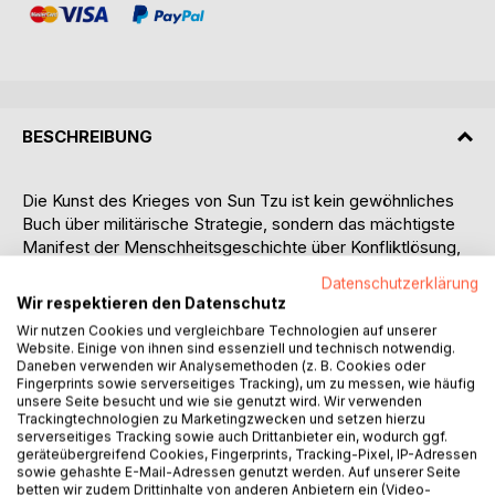
BESCHREIBUNG
Die Kunst des Krieges von Sun Tzu ist kein gewöhnliches
Buch über militärische Strategie, sondern das mächtigste
Manifest der Menschheitsgeschichte über Konfliktlösung,
Führung und den sicheren Weg zum Erfolg. Seit über
Datenschutzerklärung
zweitausend Jahren fasziniert dieses zeitlose Meisterwerk
Wir respektieren den Datenschutz
Feldherren, Staatsmänner und Denker auf der ganzen Welt.
Wir nutzen Cookies und vergleichbare Technologien auf unserer
Nun liegt es an Ihnen, die in diesen Zeilen verborgenen
Website. Einige von ihnen sind essenziell und technisch notwendig.
geheimen Mechanismen der Macht zu entschlüsseln, um
Daneben verwenden wir Analysemethoden (z. B. Cookies oder
Fingerprints sowie serverseitiges Tracking), um zu messen, wie häufig
Ihre eigenen täglichen Schlachten zu schlagen und zu
unsere Seite besucht und wie sie genutzt wird. Wir verwenden
gewinnen.
Trackingtechnologien zu Marketingzwecken und setzen hierzu
Sun Tzu bricht in den Grundlagen dieses Werkes mit der
serverseitiges Tracking sowie auch Drittanbieter ein, wodurch ggf.
klassischen Vorstellung, dass ein Krieg nur durch brutale
geräteübergreifend Cookies, Fingerprints, Tracking-Pixel, IP-Adressen
sowie gehashte E-Mail-Adressen genutzt werden. Auf unserer Seite
Gewalt und blutige Schlachten gewonnen wird. Seine
betten wir zudem Drittinhalte von anderen Anbietern ein (Video-