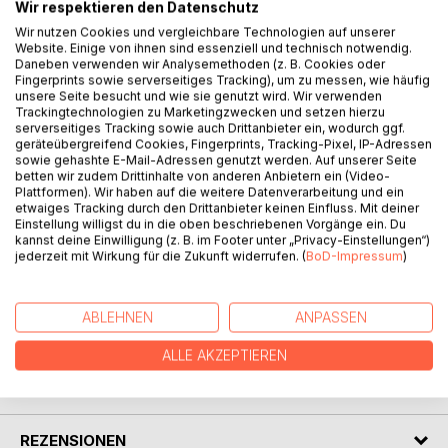
Wir respektieren den Datenschutz
Wir nutzen Cookies und vergleichbare Technologien auf unserer
Website. Einige von ihnen sind essenziell und technisch notwendig.
BESCHREIBUNG
Daneben verwenden wir Analysemethoden (z. B. Cookies oder
Fingerprints sowie serverseitiges Tracking), um zu messen, wie häufig
unsere Seite besucht und wie sie genutzt wird. Wir verwenden
Der Umgang mit der deutschen Sprache und die Arbeit im
Trackingtechnologien zu Marketingzwecken und setzen hierzu
Stab wird schlechter. Mut für kurze prägnante Sätze und
serverseitiges Tracking sowie auch Drittanbieter ein, wodurch ggf.
geräteübergreifend Cookies, Fingerprints, Tracking-Pixel, IP-Adressen
klare Ansprache von Defiziten aber auch das Gespür für
sowie gehashte E-Mail-Adressen genutzt werden. Auf unserer Seite
die angemessene Beteiligung Dritter nehmen ab.
betten wir zudem Drittinhalte von anderen Anbietern ein (Video-
Damit gewinnt der Aspekt der Ausbildung durch die
Plattformen). Wir haben auf die weitere Datenverarbeitung und ein
etwaiges Tracking durch den Drittanbieter keinen Einfluss. Mit deiner
Vorgesetzten zunehmend an Bedeutung. Auf der Suche
Einstellung willigst du in die oben beschriebenen Vorgänge ein. Du
nach griffigen Beispielen ist festzustellen, dass das Ringen
kannst deine Einwilligung (z. B. im Footer unter „Privacy-Einstellungen“)
um den treffenden Ausdruck und das zweckmäßige
jederzeit mit Wirkung für die Zukunft widerrufen. (
BoD-Impressum
)
Miteinander auch das Militär seit Jahrhunderten beschäftigt
ABLEHNEN
ANPASSEN
AUTOR/IN
ALLE AKZEPTIEREN
PRESSESTIMMEN
REZENSIONEN