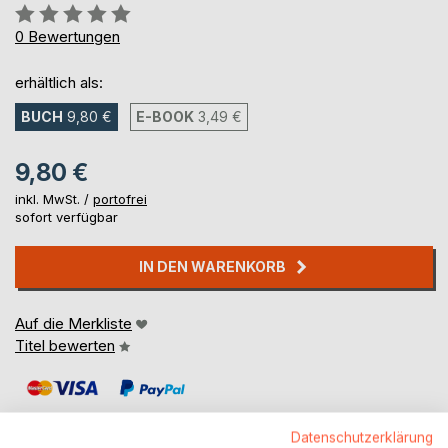
Bewertung::
0%
0
Bewertungen
erhältlich als:
BUCH
9,80 €
E-BOOK
3,49 €
9,80 €
inkl. MwSt. /
portofrei
sofort verfügbar
IN DEN WARENKORB
Auf die Merkliste
Titel bewerten
Datenschutzerklärung