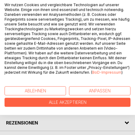
Wir nutzen Cookies und vergleichbare Technologien auf unserer
Website. Einige von ihnen sind essenziell und technisch notwendig.
BESCHREIBUNG
Daneben verwenden wir Analysemethoden (z. B. Cookies oder
Fingerprints sowie serverseitiges Tracking), um zu messen, wie häufig
unsere Seite besucht und wie sie genutzt wird. Wir verwenden
Von unseren Großeltern kennen wir es sicherlich noch, das
Trackingtechnologien zu Marketingzwecken und setzen hierzu
serverseitiges Tracking sowie auch Drittanbieter ein, wodurch ggf.
Einkochen von Gemüse oder Obst in Einweckgläser. Wie
geräteübergreifend Cookies, Fingerprints, Tracking-Pixel, IP-Adressen
es dazu kam, wer als erster diese Idee hatte, finden wir bei
sowie gehashte E-Mail-Adressen genutzt werden. Auf unserer Seite
Wikipedia unter "Nicolas Appert". Dieser hat all seine
betten wir zudem Drittinhalte von anderen Anbietern ein (Video-
Plattformen). Wir haben auf die weitere Datenverarbeitung und ein
Erfahrungen und Erkenntnisse in einem Buch für die
etwaiges Tracking durch den Drittanbieter keinen Einfluss. Mit deiner
Nachwelt niedergeschrieben.
Einstellung willigst du in die oben beschriebenen Vorgänge ein. Du
Nach einer deutschen Ausgabe dieses Buches ist dieses
kannst deine Einwilligung (z. B. im Footer unter „Privacy-Einstellungen“)
jederzeit mit Wirkung für die Zukunft widerrufen. (
BoD-Impressum
)
Reprint entstanden.
AUTOR/IN
ABLEHNEN
ANPASSEN
ALLE AKZEPTIEREN
PRESSESTIMMEN
REZENSIONEN