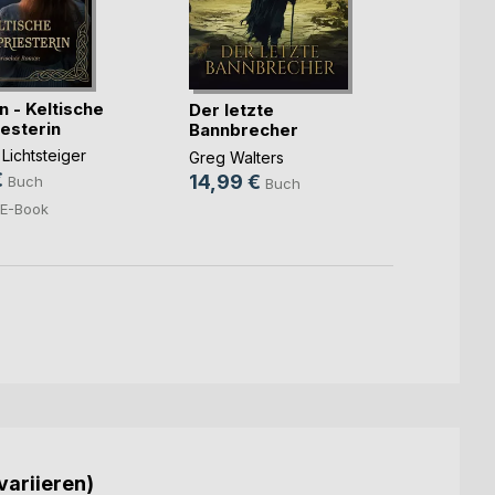
Das K
n - Keltische
Der letzte
Luca R
esterin
Bannbrecher
8,95
 Lichtsteiger
Greg Walters
0,99
€
14,99 €
Buch
Buch
E-Book
variieren)