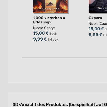
1.000 x sterben =
Okpara
Erlösung?
Nicole Gab
Nicole Gabrys
15,00 €
B
atore
15,00 €
Buch
9,99 €
E-
9,99 €
E-Book
3D-Ansicht des Produktes (beispielhaft auf 