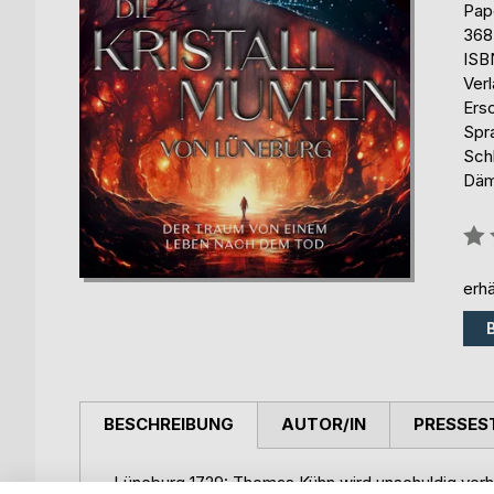
Pap
368
ISB
Ver
Ers
Spr
Sch
Däm
Bew
0%
erhä
BESCHREIBUNG
AUTOR/IN
PRESSES
Lüneburg 1729: Thomas Kühn wird unschuldig ver