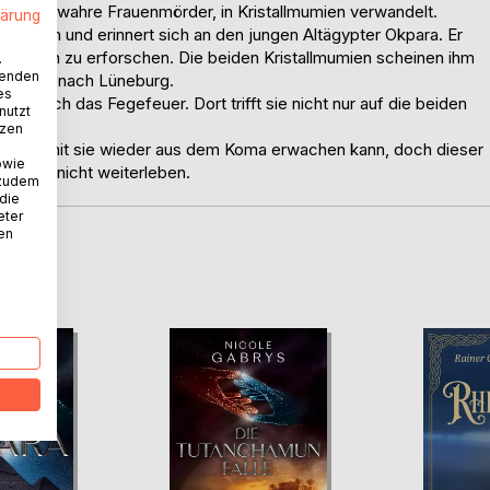
kob, der wahre Frauenmörder, in Kristallmumien verwandelt.
lärung
lmumien und erinnert sich an den jungen Altägypter Okpara. Er
keiten zu erforschen. Die beiden Kristallmumien scheinen ihm
.
wenden
gen Team nach Lüneburg.
es
rt durch das Fegefeuer. Dort trifft sie nicht nur auf die beiden
nutzt
tzen
ösen, damit sie wieder aus dem Koma erwachen kann, doch dieser
owie
kann er nicht weiterleben.
 zudem
 die
eter
nen
D