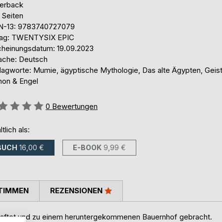
erback
 Seiten
N-13: 9783740727079
lag: TWENTYSIX EPIC
cheinungsdatum: 19.09.2023
ache: Deutsch
lagworte: Mumie, ägyptische Mythologie, Das alte Ägypten, Geist
on & Engel
ertung::
0
Bewertungen
ltlich als:
BUCH
16,00 €
E-BOOK
9,99 €
TIMMEN
REZENSIONEN
haftet und zu einem heruntergekommenen Bauernhof gebracht.