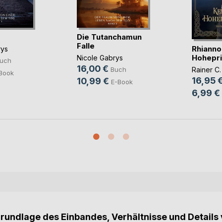
Die Tutanchamun
Falle
Rhianno
rys
Hohepri
Nicole Gabrys
uch
16,00 €
Rainer C.
Buch
Book
16,95 
10,99 €
E-Book
6,99 €
Grundlage des Einbandes, Verhältnisse und Details 