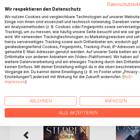
Durch eine Flüssigkeit wird er und später auch Ja
Datenschutzerk
Wir respektieren den Datenschutz
Alexander erfährt von dem Fund der beiden Kristal
möchte ein Mumienteam gründen um Larissas Fähig
Wir nutzen Cookies und vergleichbare Technologien auf unserer Website
Einige von ihnen sind essenziell und technisch notwendig. Daneben ver
geeignet und fährt mit Larissa und dem zukünfti
wir Analysemethoden (z. B. Cookies oder Fingerprints sowie serverseitig
Bei der Erweckung fällt Larissa ins Koma und wande
Tracking), um zu messen, wie häufig unsere Seite besucht und wie sie ge
Männer, sondern auch auf Dämonen.
wird. Wir verwenden Trackingtechnologien zu Marketingzwecken und se
hierzu serverseitiges Tracking sowie auch Drittanbieter ein, wodurch ggf.
Okpara beschließt seine Seele von Larissas zu l
geräteübergreifend Cookies, Fingerprints, Tracking-Pixel, IP-Adressen s
Schritt bedeutet sein Ende. Ohne ihre innere Kraft 
gehashte E-Mail-Adressen genutzt werden. Auf unserer Seite betten wir
Drittinhalte von anderen Anbietern ein (Video-Plattformen). Wir haben auf
weitere Datenverarbeitung und ein etwaiges Tracking durch den Drittanbi
keinen Einfluss. Mit deiner Einstellung willigst du in die oben beschriebe
Vorgänge ein. Du kannst deine Einwilligung (z. B. im Footer unter „Privacy-
WEITERE TITEL BEI
Bo
Einstellungen“) jederzeit mit Wirkung für die Zukunft widerrufen. (
BoD-
Impressum
)
ABLEHNEN
ANPASSEN
ALLE AKZEPTIEREN