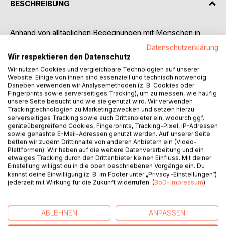
BESCHREIBUNG
Anhand von alltäglichen Begegnungen mit Menschen in
Palästina und Israel wird ein farbiges Bild von ihren
Datenschutzerklärung
persönlichen Geschichten authentisch und humorvoll
Wir respektieren den Datenschutz
skizziert. So tauchen in den Impressionen die
Wir nutzen Cookies und vergleichbare Technologien auf unserer
Basilikumverkäuferin, der Taxifahrer oder die Pilgerscharen
Website. Einige von ihnen sind essenziell und technisch notwendig.
auf, die als einzelne Mosaiksteine einen unmittelbaren
Daneben verwenden wir Analysemethoden (z. B. Cookies oder
Fingerprints sowie serverseitiges Tracking), um zu messen, wie häufig
Gesamteindruck vermitteln, der einen etwas andern
unsere Seite besucht und wie sie genutzt wird. Wir verwenden
Zugang in die Situation beider Länder ermöglicht als übliche
Trackingtechnologien zu Marketingzwecken und setzen hierzu
Reiseführer dies tun.
serverseitiges Tracking sowie auch Drittanbieter ein, wodurch ggf.
geräteübergreifend Cookies, Fingerprints, Tracking-Pixel, IP-Adressen
Ohne Anspruch auf Objektivität zu erheben versucht die
sowie gehashte E-Mail-Adressen genutzt werden. Auf unserer Seite
Autorin, als Beobachterin bewusst in die Geschehnisse
betten wir zudem Drittinhalte von anderen Anbietern ein (Video-
einzutauchen, um sich ein lebendiges Bild machen zu
Plattformen). Wir haben auf die weitere Datenverarbeitung und ein
etwaiges Tracking durch den Drittanbieter keinen Einfluss. Mit deiner
können, das das übliche Schwarzweissdenken
Einstellung willigst du in die oben beschriebenen Vorgänge ein. Du
überschreitet und neue Gedankenformen ermöglicht.
kannst deine Einwilligung (z. B. im Footer unter „Privacy-Einstellungen“)
Um die Leserschaft besser in die Thematik einbinden zu
jederzeit mit Wirkung für die Zukunft widerrufen. (
BoD-Impressum
)
können, werden zwischen die einzelnen Impressionen
Fakten gestreut, und ergänzende Reflexionen führen zu
Fragen, die selten beantwortet werden können. Aber wie
ABLEHNEN
ANPASSEN
ein Dialogpartner in Israel so treffend zum Konflikt sagt: