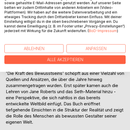
sowie gehashte E-Mail-Adressen genutzt werden. Auf unserer Seite
Basierend auf metaphysischen Prinzipien und gestützt
betten wir zudem Drittinhalte von anderen Anbietern ein (Video-
durch Erkenntnisse aus der Quantenphysik, die die
Plattformen). Wir haben auf die weitere Datenverarbeitung und ein
etwaiges Tracking durch den Drittanbieter keinen Einfluss. Mit deiner
Wechselwirkung von Bewusstsein und Materie anerkennt,
Einstellung willigst du in die oben beschriebenen Vorgänge ein. Du
beleuchtet dieses Werk zentrale Konzepte wie
kannst deine Einwilligung (z. B. im Footer unter „Privacy-Einstellungen“)
Wahrscheinlichkeitslinien, Bewusstseinsstufen sowie die
jederzeit mit Wirkung für die Zukunft widerrufen. (
BoD-Impressum
)
Natur von Zeit und Realität. Es eröffnet ein Weltbild, das
sich deutlich vom dominierenden wissenschaftlichen
Paradigma unterscheidet: Bewusstsein ist hiernach nicht
ABLEHNEN
ANPASSEN
das zufällige Ergebnis der Evolution, sondern vielmehr der
ALLE AKZEPTIEREN
Ursprung aller Realitätssysteme.
'Die Kraft des Bewusstseins' schöpft aus einer Vielzahl von
Quellen und Ansätzen, die über die Jahre hinweg
zusammengetragen wurden. Erst später kamen auch die
Lehren von Jane Roberts und das Seth-Material hinzu -
eine Perspektive, die sich nahtlos in das bereits
entwickelte Weltbild einfügt. Das Buch eröffnet
tiefgehende Einsichten in die Struktur der Realität und zeigt
die Rolle des Menschen als bewussten Gestalter seiner
eigenen Welt.