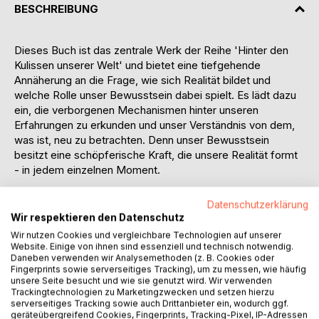
BESCHREIBUNG
Dieses Buch ist das zentrale Werk der Reihe 'Hinter den
Kulissen unserer Welt' und bietet eine tiefgehende
Annäherung an die Frage, wie sich Realität bildet und
welche Rolle unser Bewusstsein dabei spielt. Es lädt dazu
ein, die verborgenen Mechanismen hinter unseren
Erfahrungen zu erkunden und unser Verständnis von dem,
was ist, neu zu betrachten. Denn unser Bewusstsein
besitzt eine schöpferische Kraft, die unsere Realität formt
- in jedem einzelnen Moment.
Mit einem tiefgreifenden Blick auf die Entstehung geistiger
Datenschutzerklärung
Vorstellungen, Träume und letztlich unserer physischen
Wir respektieren den Datenschutz
Welt zeigt das Buch, dass jeder Mensch seine Realität
Wir nutzen Cookies und vergleichbare Technologien auf unserer
aktiv erschafft. Emotionen, Erwartungen, Absichten und
Website. Einige von ihnen sind essenziell und technisch notwendig.
Daneben verwenden wir Analysemethoden (z. B. Cookies oder
Glaubenssätze sind die entscheidenden Faktoren - sowohl
Fingerprints sowie serverseitiges Tracking), um zu messen, wie häufig
auf individueller als auch kollektiver Ebene. Die physische
unsere Seite besucht und wie sie genutzt wird. Wir verwenden
Welt wird dabei als sekundäres Produkt innerer,
Trackingtechnologien zu Marketingzwecken und setzen hierzu
psychologischer Prozesse verstanden.
serverseitiges Tracking sowie auch Drittanbieter ein, wodurch ggf.
geräteübergreifend Cookies, Fingerprints, Tracking-Pixel, IP-Adressen