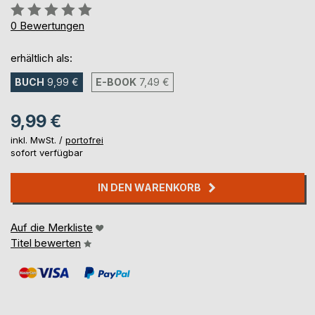
Bewertung::
0%
0
Bewertungen
erhältlich als:
BUCH
9,99 €
E-BOOK
7,49 €
9,99 €
inkl. MwSt. /
portofrei
sofort verfügbar
IN DEN WARENKORB
Auf die Merkliste
Titel bewerten