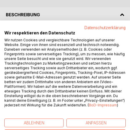
BESCHREIBUNG
Datenschutzerklärung
"Die Kraft des Ayurveda: Der Frühling" ist der erste Band
Wir respektieren den Datenschutz
einer vierteiligen Reihe, die Sie auf eine tiefe Reise in die
Wir nutzen Cookies und vergleichbare Technologien auf unserer
Welt des Ayurveda führt. Erfahren Sie mehr über die
Website. Einige von ihnen sind essenziell und technisch notwendig.
Bedeutung und Grundlagen dieser wundervollen Heilkunst,
Daneben verwenden wir Analysemethoden (z. B. Cookies oder
Fingerprints sowie serverseitiges Tracking), um zu messen, wie häufig
die in Indien ihren Ursprung hat und heute weltweit
unsere Seite besucht und wie sie genutzt wird. Wir verwenden
Anerkennung findet.
Trackingtechnologien zu Marketingzwecken und setzen hierzu
serverseitiges Tracking sowie auch Drittanbieter ein, wodurch ggf.
geräteübergreifend Cookies, Fingerprints, Tracking-Pixel, IP-Adressen
Dieser Band beleuchtet die verschiedenen Fachrichtungen
sowie gehashte E-Mail-Adressen genutzt werden. Auf unserer Seite
der Ayurveda-Medizin und bietet einen detaillierten Einblick
betten wir zudem Drittinhalte von anderen Anbietern ein (Video-
in die fünf zentralen Elemente des Ayurveda. Zudem
Plattformen). Wir haben auf die weitere Datenverarbeitung und ein
etwaiges Tracking durch den Drittanbieter keinen Einfluss. Mit deiner
erfahren Sie, was das ultimative Ziel des Ayurveda ist und
Einstellung willigst du in die oben beschriebenen Vorgänge ein. Du
wie es uns helfen kann, unsere fünf Hüllen des Seins zu
kannst deine Einwilligung (z. B. im Footer unter „Privacy-Einstellungen“)
entdecken und zu pflegen. Fachbegriffe und Fremdwörter
jederzeit mit Wirkung für die Zukunft widerrufen. (
BoD-Impressum
)
werden verständlich erklärt, um jedem Leser einen
einfachen Einstieg zu ermöglichen.
ABLEHNEN
ANPASSEN
"Die Kraft des Ayurveda: Frühling" ist Ihr Tor zu einem