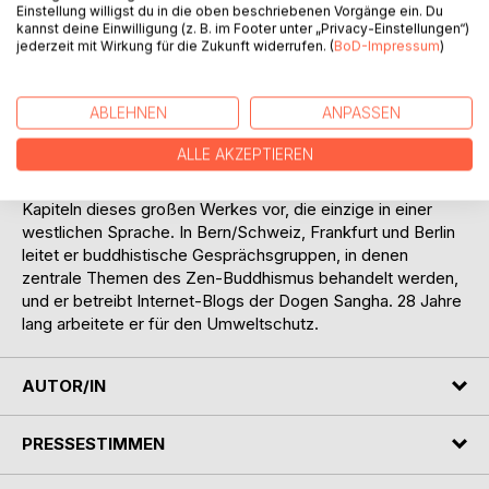
Prof. Dr. Yudo J. Seggelke ist Zen-Meister und Autor, er
Einstellung willigst du in die oben beschriebenen Vorgänge ein. Du
studiert und praktiziert Buddhismus seit über 40 Jahren. Er
kannst deine Einwilligung (z. B. im Footer unter „Privacy-Einstellungen“)
jederzeit mit Wirkung für die Zukunft widerrufen. (
BoD-Impressum
)
ist Dharma-Nachfolger von Nishijima Roshi und arbeitete
mit ihm in allen wichtigen buddhistischen Fragen
zusammen. Yudo J. Seggelke übersetzte unter anderem
ABLEHNEN
ANPASSEN
zwei von Nishijima Roshis Büchern und hat acht Jahre an
der deutschen Übersetzung von Dogens Shobogenzo
ALLE AKZEPTIEREN
mitgearbeitet: "Die Schatzkammer des wahren Dharma-
Auges". Er legte eine umfassende Einführung zu allen 95
Kapiteln dieses großen Werkes vor, die einzige in einer
westlichen Sprache. In Bern/Schweiz, Frankfurt und Berlin
leitet er buddhistische Gesprächsgruppen, in denen
zentrale Themen des Zen-Buddhismus behandelt werden,
und er betreibt Internet-Blogs der Dogen Sangha. 28 Jahre
lang arbeitete er für den Umweltschutz.
AUTOR/IN
PRESSESTIMMEN