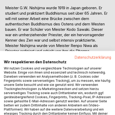
Meister G.W. Nishijima wurde 1919 in Japan geboren. Er
studiert und praktiziert Buddhismus seit über 65 Jahren. Er
will mit seiner Arbeit eine Brücke zwischen dem
authentischen Buddhismus des Ostens und dem Westen
bauen. Er war Schüler von Meister Kodo Sawaki. Dieser
war ein umherziehender Priester, der ein hervorragender
Kenner des Zen war und selbst intensiv praktizierte.
Meister Nishijima wurde von Meister Renpo Niwa als
Priester ordiniert und erhielt von ihm die Dharma-
Übertragung; später leitete dieser als Abt den
Datenschutzerklärung
Zentraltempel des Soto-Buddhismus, Eheiji. Nishijima
Wir respektieren den Datenschutz
Roshi hat viele Bücher über Buddhismus geschrieben,
Wir nutzen Cookies und vergleichbare Technologien auf unserer
sowohl in Japanisch als auch in Englisch, u.a. die weltweit
Website. Einige von ihnen sind essenziell und technisch notwendig.
Daneben verwenden wir Analysemethoden (z. B. Cookies oder
hochgeschätzte Übersetzung des Shobogenzo von
Fingerprints sowie serverseitiges Tracking), um zu messen, wie häufig
Meister Dogen. Er ist der wohl beste Kenner des
unsere Seite besucht und wie sie genutzt wird. Wir verwenden
umfassenden Buddhismus von Dogen. Über einen
Trackingtechnologien zu Marketingzwecken und setzen hierzu
serverseitiges Tracking sowie auch Drittanbieter ein, wodurch ggf.
Zeitraum von mehr als 20 Jahren hat er in Japanisch und
geräteübergreifend Cookies, Fingerprints, Tracking-Pixel, IP-Adressen
Englisch viele Vorträge gehalten und Seminare sowie
sowie gehashte E-Mail-Adressen genutzt werden. Auf unserer Seite
Sesshins geleitet.
betten wir zudem Drittinhalte von anderen Anbietern ein (Video-
Plattformen). Wir haben auf die weitere Datenverarbeitung und ein
etwaiges Tracking durch den Drittanbieter keinen Einfluss. Mit deiner