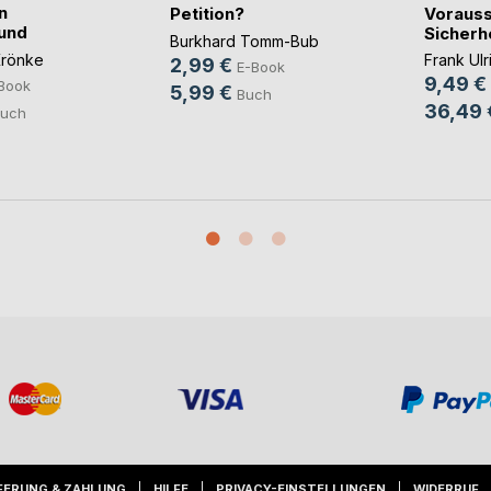
n
Voraus
Petition?
und
Sicher
Burkhard Tomm-Bub
Krönke
Frank Ulr
2,99 €
E-Book
9,49 €
Book
5,99 €
Buch
36,49 
uch
FERUNG & ZAHLUNG
HILFE
PRIVACY-EINSTELLUNGEN
WIDERRUF