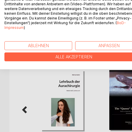
Dieses Buch lädt dazu ein, Hochsensibilität bess
Drittinhalte von anderen Anbietern ein (Video-Plattformen). Wir haben auf
weitere Datenverarbeitung und ein etwaiges Tracking durch den Drittanbi
Wahrnehmung zu entwickeln. In reflektierenden Ka
keinen Einfluss. Mit deiner Einstellung willigst du in die oben beschriebe
Erwachsenwerden mit inneren Prozessen, Gedanke
Vorgänge ein. Du kannst deine Einwilligung (z. B. im Footer unter „Privacy-
Im Mittelpunkt stehen innere Stärke, Grenzen, Selb
Einstellungen“) jederzeit mit Wirkung für die Zukunft widerrufen. (
BoD-
Belastung, sondern zu einer tragenden Ressourc
Impressum
)
ABLEHNEN
ANPASSEN
WEITERE TITEL BEI
Bo
ALLE AKZEPTIEREN