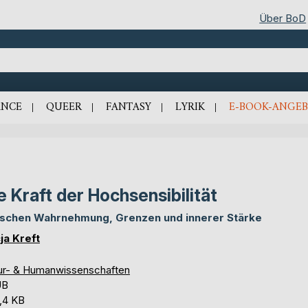
Über BoD
NCE
QUEER
FANTASY
LYRIK
E-BOOK-ANGEB
e Kraft der Hochsensibilität
schen Wahrnehmung, Grenzen und innerer Stärke
cja Kreft
ur- & Humanwissenschaften
UB
,4 KB