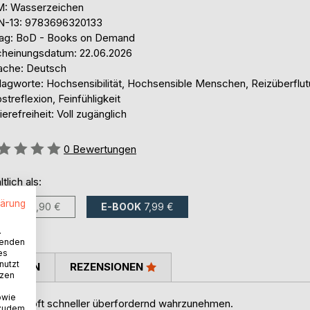
: Wasserzeichen
N-13: 9783696320133
lag: BoD - Books on Demand
cheinungsdatum: 22.06.2026
ache: Deutsch
lagworte: Hochsensibilität, Hochsensible Menschen, Reizüberflut
streflexion, Feinfühligkeit
ierefreiheit: Voll zugänglich
ertung::
0
Bewertungen
ltlich als:
lärung
BUCH
13,90 €
E-BOOK
7,99 €
.
wenden
es
nutzt
TIMMEN
REZENSIONEN
tzen
owie
iver und oft schneller überfordernd wahrzunehmen.
 zudem