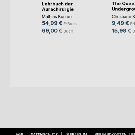
The Quee
radies
Lehrbuch der
Undergro
Aurachirurgie
eyer
Christiane 
Mathias Künlen
ok
9,49 €
54,99 €
E-
E-Book
ch
15,99 €
69,00 €
B
Buch
AGB
DATENSCHUTZ
IMPRESSUM
VERSANDKOSTEN, LIE