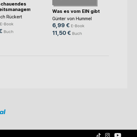
schauendes
Keine
heitsmanagement
Was es vom EIN gibt
Manfre
ich Rückert
8,49
Günter von Hummel
E-Book
6,99 €
12,0
E-Book
€
Buch
11,50 €
Buch