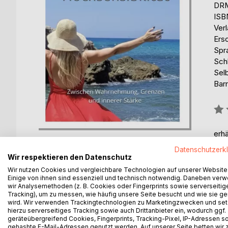
DRM
ISB
Ver
Ers
Spr
Sch
Selb
Barr
Bew
0%
erhä
Datenschutzerk
Wir respektieren den Datenschutz
Wir nutzen Cookies und vergleichbare Technologien auf unserer Website
Einige von ihnen sind essenziell und technisch notwendig. Daneben ver
wir Analysemethoden (z. B. Cookies oder Fingerprints sowie serverseitig
Tracking), um zu messen, wie häufig unsere Seite besucht und wie sie ge
BESCHREIBUNG
AUTOR/IN
PRESSES
wird. Wir verwenden Trackingtechnologien zu Marketingzwecken und se
hierzu serverseitiges Tracking sowie auch Drittanbieter ein, wodurch ggf.
geräteübergreifend Cookies, Fingerprints, Tracking-Pixel, IP-Adressen s
Hochsensibilität bedeutet, die Welt feiner, intens
gehashte E-Mail-Adressen genutzt werden. Auf unserer Seite betten wir