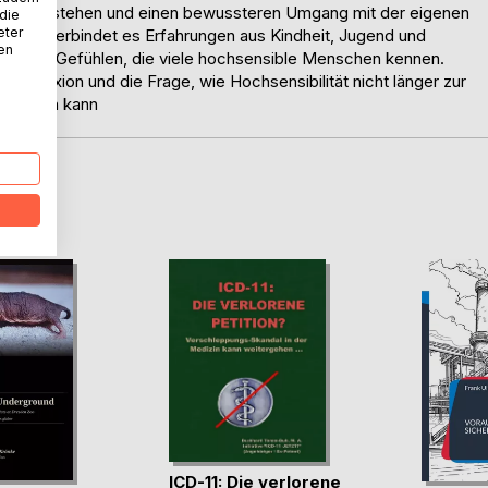
er zu verstehen und einen bewussteren Umgang mit der eigenen
 die
eter
piteln verbindet es Erfahrungen aus Kindheit, Jugend und
nen
n und Gefühlen, die viele hochsensible Menschen kennen.
streflexion und die Frage, wie Hochsensibilität nicht länger zur
e werden kann
D
ICD-11: Die verlorene