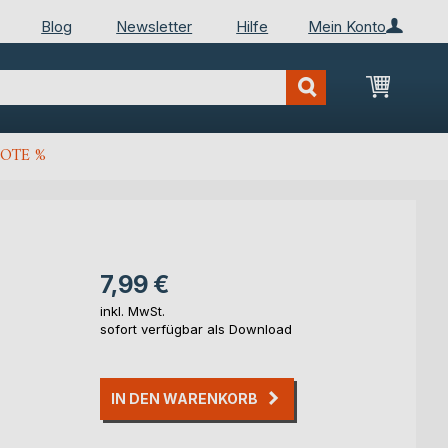
Blog
Newsletter
Hilfe
Mein Konto
Mein Wa
OTE %
7,99 €
inkl. MwSt.
sofort verfügbar als Download
IN DEN WARENKORB