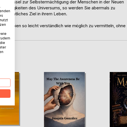
e Schlüssel zur Selbstermächtigung der Menschen in der Neuen
.
etzmässigkeiten des Universums, so werden Sie abermals zu
wenden
n wesentliches Ziel in ihrem Leben.
es
nutzt
tzen
 Prinzipien so leicht verständlich wie möglich zu vermitteln, ohne
owie
 zudem
 die
eter
nen
D