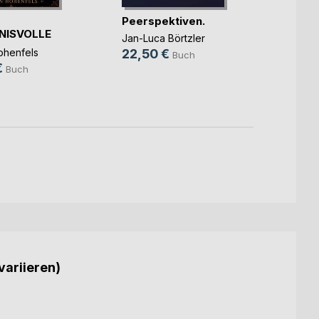
Peerspektiven.
Sie w
NISVOLLE
Die Bi
Jan-Luca Börtzler
ER MAGIE
Hans-W
henfels
22,50 €
Buch
5,99
€
Buch
variieren)