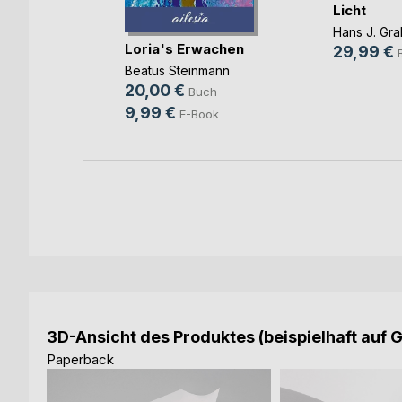
Licht
e
Hans J. Gra
e im
Loria's Erwachen
29,99 €
s
Beatus Steinmann
ch
20,00 €
Buch
9,99 €
E-Book
3D-Ansicht des Produktes (beispielhaft auf 
Paperback