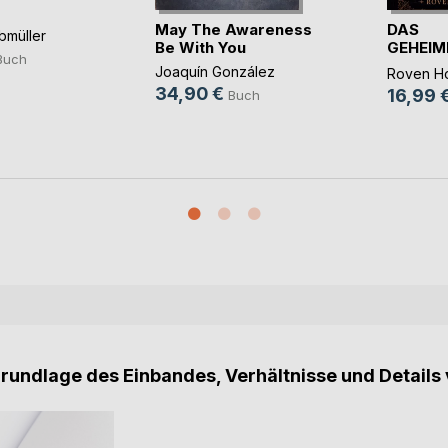
May The Awareness
DAS
bmüller
Be With You
GEHEIM
Buch
BUCH D
Joaquín González
Roven Ho
34,90 €
16,99 
Buch
Grundlage des Einbandes, Verhältnisse und Details 