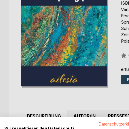
ISB
Ver
Ers
Spr
Sch
Zei
Pol
Bew
0%
erhä
BESCHREIBUNG
AUTOR/IN
PRESSES
Datenschutzerk
Wir respektieren den Datenschutz