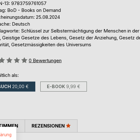
N-13: 9783759761057
lag: BoD - Books on Demand
cheinungsdatum: 25.08.2024
ache: Deutsch
lagworte: Schlüssel zur Selbstermächtigung der Menschen in de
t, Geistige Gesetze des Lebens, Gesetz der Anziehung, Gesetz d
arität, Gesetzmässigkeiten des Universums
ertung::
0
Bewertungen
ltlich als:
BUCH
20,00 €
E-BOOK
9,99 €
TIMMEN
REZENSIONEN
lärung