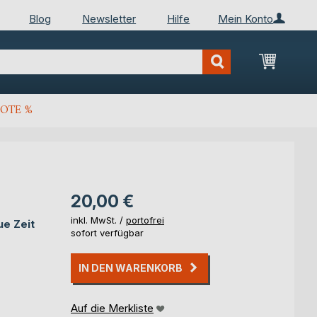
Blog
Newsletter
Hilfe
Mein Konto
Mein Wa
OTE %
20,00 €
inkl. MwSt. /
portofrei
ue Zeit
sofort verfügbar
IN DEN WARENKORB
Auf die Merkliste