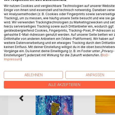
Die kosmischen Lebensprinzipien sind wesentlich
Wir nutzen Cookies und vergleichbare Technologien auf unserer Website
Zeit. Kennen und meistern Sie die geistigen Ges
Einige von ihnen sind essenziell und technisch notwendig. Daneben ver
Meistern über die Energien und erreichen damit ei
wir Analysemethoden (z. B. Cookies oder Fingerprints sowie serverseitig
Tracking), um zu messen, wie häufig unsere Seite besucht und wie sie ge
wird. Wir verwenden Trackingtechnologien zu Marketingzwecken und se
Die Herausforderung dieses Buches liegt darin, die
hierzu serverseitiges Tracking sowie auch Drittanbieter ein, wodurch ggf.
dabei deren Wahrheitsgehalt zu verfälschen.
geräteübergreifend Cookies, Fingerprints, Tracking-Pixel, IP-Adressen s
gehashte E-Mail-Adressen genutzt werden. Auf unserer Seite betten wir
Drittinhalte von anderen Anbietern ein (Video-Plattformen). Wir haben auf
weitere Datenverarbeitung und ein etwaiges Tracking durch den Drittanbi
keinen Einfluss. Mit deiner Einstellung willigst du in die oben beschriebe
WEITERE TITEL BEI
Bo
Vorgänge ein. Du kannst deine Einwilligung (z. B. im Footer unter „Privacy-
Einstellungen“) jederzeit mit Wirkung für die Zukunft widerrufen. (
BoD-
Impressum
)
ABLEHNEN
ANPASSEN
ALLE AKZEPTIEREN