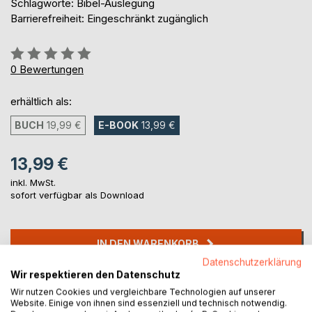
Schlagworte: Bibel-Auslegung
Barrierefreiheit: Eingeschränkt zugänglich
Bewertung::
0%
0
Bewertungen
erhältlich als:
BUCH
19,99 €
E-BOOK
13,99 €
13,99 €
inkl. MwSt.
sofort verfügbar als Download
IN DEN WARENKORB
Datenschutzerklärung
Wir respektieren den Datenschutz
Auf die Merkliste
Wir nutzen Cookies und vergleichbare Technologien auf unserer
Titel bewerten
Website. Einige von ihnen sind essenziell und technisch notwendig.