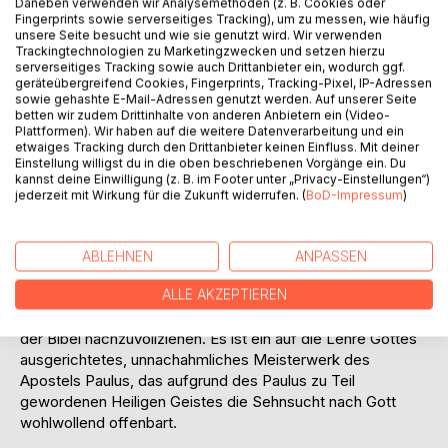
Daneben verwenden wir Analysemethoden (z. B. Cookies oder
Fingerprints sowie serverseitiges Tracking), um zu messen, wie häufig
unsere Seite besucht und wie sie genutzt wird. Wir verwenden
Trackingtechnologien zu Marketingzwecken und setzen hierzu
serverseitiges Tracking sowie auch Drittanbieter ein, wodurch ggf.
geräteübergreifend Cookies, Fingerprints, Tracking-Pixel, IP-Adressen
sowie gehashte E-Mail-Adressen genutzt werden. Auf unserer Seite
betten wir zudem Drittinhalte von anderen Anbietern ein (Video-
Plattformen). Wir haben auf die weitere Datenverarbeitung und ein
BESCHREIBUNG
etwaiges Tracking durch den Drittanbieter keinen Einfluss. Mit deiner
Einstellung willigst du in die oben beschriebenen Vorgänge ein. Du
kannst deine Einwilligung (z. B. im Footer unter „Privacy-Einstellungen“)
Die Korintherbriefe des Apostels Paulus präsentieren sich
jederzeit mit Wirkung für die Zukunft widerrufen. (
BoD-Impressum
)
als zwei weitere, exakt bis ins Detail verfasste
Meilensteine zum eingehenden Verständnis der Heiligen
Schrift. Dazu möchte der Autor dieses Buches mit einer
ABLEHNEN
ANPASSEN
Vers-für-Vers-Auslegung beitragen und dem Leser
ALLE AKZEPTIEREN
zugleich eine unterstützende Hilfe anbieten, die inhaltliche
Gesamtlehre dieser beiden bedeutungsvollen Schriftstücke
der Bibel nachzuvollziehen. Es ist ein auf die Lehre Gottes
ausgerichtetes, unnachahmliches Meisterwerk des
Apostels Paulus, das aufgrund des Paulus zu Teil
gewordenen Heiligen Geistes die Sehnsucht nach Gott
wohlwollend offenbart.