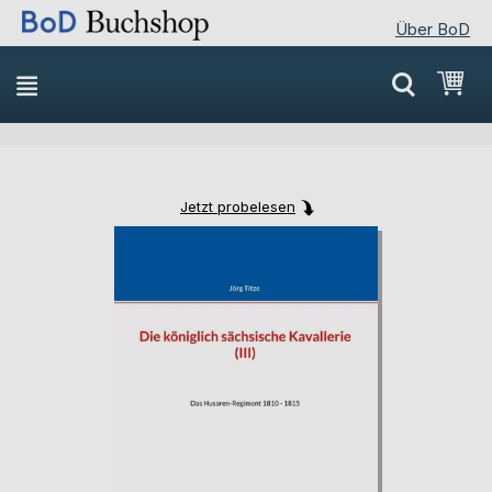
Über BoD
Direkt
Mei
zum
Inhalt
Jetzt probelesen
Skip
Skip
to
to
the
the
end
beginning
of
of
the
the
images
images
gallery
gallery