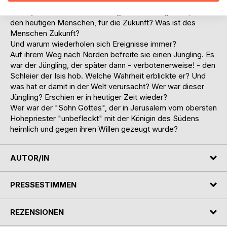
Doch wer war diese Königin? Hat sie wirklich gelebt? Und
wenn ja: Was ist ihre Bedeutung für die heutige Zeit, für
den heutigen Menschen, für die Zukunft? Was ist des
Menschen Zukunft?
Und warum wiederholen sich Ereignisse immer?
Auf ihrem Weg nach Norden befreite sie einen Jüngling. Es
war der Jüngling, der später dann - verbotenerweise! - den
Schleier der Isis hob. Welche Wahrheit erblickte er? Und
was hat er damit in der Welt verursacht? Wer war dieser
Jüngling? Erschien er in heutiger Zeit wieder?
Wer war der "Sohn Gottes", der in Jerusalem vom obersten
Hohepriester "unbefleckt" mit der Königin des Südens
heimlich und gegen ihren Willen gezeugt wurde?
AUTOR/IN
PRESSESTIMMEN
REZENSIONEN