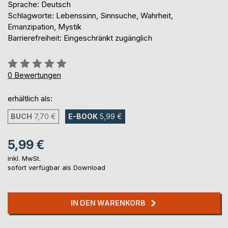
Sprache: Deutsch
Schlagworte: Lebenssinn, Sinnsuche, Wahrheit,
Emanzipation, Mystik
Barrierefreiheit: Eingeschränkt zugänglich
Bewertung::
0%
0
Bewertungen
erhältlich als:
BUCH
7,70 €
E-BOOK
5,99 €
5,99 €
inkl. MwSt.
sofort verfügbar als Download
IN DEN WARENKORB