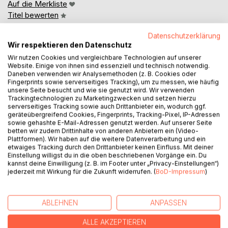
Auf die Merkliste
Titel bewerten
Datenschutzerklärung
Wir respektieren den Datenschutz
Wir nutzen Cookies und vergleichbare Technologien auf unserer
Website. Einige von ihnen sind essenziell und technisch notwendig.
Daneben verwenden wir Analysemethoden (z. B. Cookies oder
Fingerprints sowie serverseitiges Tracking), um zu messen, wie häufig
unsere Seite besucht und wie sie genutzt wird. Wir verwenden
BESCHREIBUNG
Trackingtechnologien zu Marketingzwecken und setzen hierzu
serverseitiges Tracking sowie auch Drittanbieter ein, wodurch ggf.
geräteübergreifend Cookies, Fingerprints, Tracking-Pixel, IP-Adressen
"Wer Augen hat, der sehe. Wer Ohren hat, der höre. Wer
sowie gehashte E-Mail-Adressen genutzt werden. Auf unserer Seite
betten wir zudem Drittinhalte von anderen Anbietern ein (Video-
Wissen hat, der verstehe."
Plattformen). Wir haben auf die weitere Datenverarbeitung und ein
Inschrift am Tempel der Isis in Sais.
etwaiges Tracking durch den Drittanbieter keinen Einfluss. Mit deiner
. . .
Einstellung willigst du in die oben beschriebenen Vorgänge ein. Du
kannst deine Einwilligung (z. B. im Footer unter „Privacy-Einstellungen“)
Eine Königin machte sich auf den Weg von Süden nach
jederzeit mit Wirkung für die Zukunft widerrufen. (
BoD-Impressum
)
Norden, denn sie wollte den wahren, einzelnen Menschen
finden. Nur der wahre, einzelne Mensch, so sagte sie, wäre
der Mensch, der mündig und frei ist. Mündig, um über sich
ABLEHNEN
ANPASSEN
selbst zu bestimmen. Und frei von den Gesetzen des
Tieres.
ALLE AKZEPTIEREN