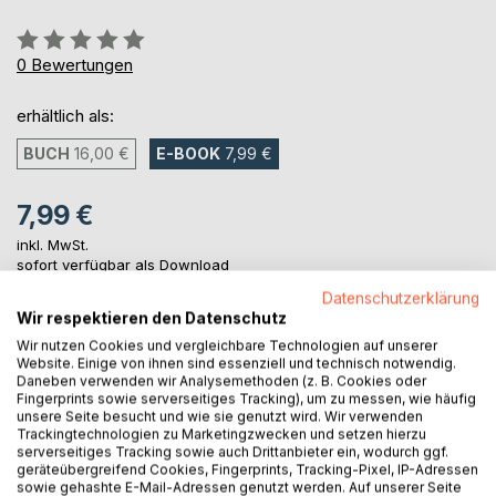
Bewertung::
0%
0
Bewertungen
erhältlich als:
BUCH
16,00 €
E-BOOK
7,99 €
7,99 €
inkl. MwSt.
sofort verfügbar als Download
Datenschutzerklärung
Wir respektieren den Datenschutz
IN DEN WARENKORB
Wir nutzen Cookies und vergleichbare Technologien auf unserer
Website. Einige von ihnen sind essenziell und technisch notwendig.
Daneben verwenden wir Analysemethoden (z. B. Cookies oder
Fingerprints sowie serverseitiges Tracking), um zu messen, wie häufig
Auf die Merkliste
unsere Seite besucht und wie sie genutzt wird. Wir verwenden
Titel bewerten
Trackingtechnologien zu Marketingzwecken und setzen hierzu
serverseitiges Tracking sowie auch Drittanbieter ein, wodurch ggf.
geräteübergreifend Cookies, Fingerprints, Tracking-Pixel, IP-Adressen
sowie gehashte E-Mail-Adressen genutzt werden. Auf unserer Seite