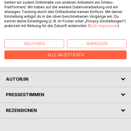
betten wir zudem Drittinhalte von anderen Anbietern ein (Video-
Plattformen). Wir haben auf die weitere Datenverarbeitung und ein
etwaiges Tracking durch den Drittanbieter keinen Einfluss. Mit deiner
Einstellung willigst du in die oben beschriebenen Vorgänge ein. Du
kannst deine Einwilligung (z. B. im Footer unter „Privacy-Einstellungen“)
jederzeit mit Wirkung für die Zukunft widerrufen. (
BoD-Impressum
)
BESCHREIBUNG
In ihrem ersten Leben war die kleine Wolke Fuji ein Kind,
ABLEHNEN
ANPASSEN
das die Welt in schwarz und weiß sah. Aber was, wenn
ALLE AKZEPTIEREN
wahres Vertrauen, wahre Hoffnung und wahre Liebe
woanders zu finden sind?
AUTOR/IN
PRESSESTIMMEN
REZENSIONEN