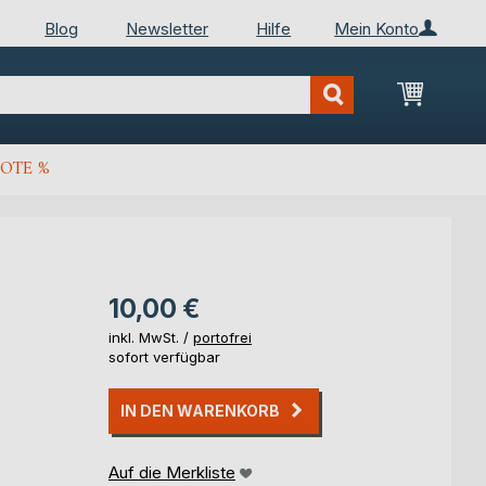
Blog
Newsletter
Hilfe
Mein Konto
Mein Wa
OTE %
10,00 €
inkl. MwSt. /
portofrei
sofort verfügbar
IN DEN WARENKORB
Auf die Merkliste