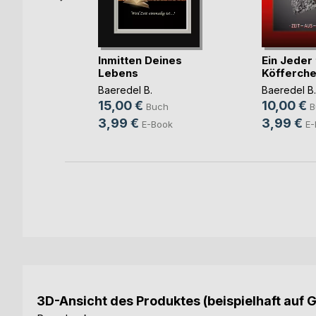
k
Inmitten Deines
Ein Jeder 
Lebens
Köfferchen.
wold
Baeredel B.
Baeredel B.
h
15,00 €
10,00 €
Buch
B
ok
3,99 €
3,99 €
E-Book
E-
3D-Ansicht des Produktes (beispielhaft auf 