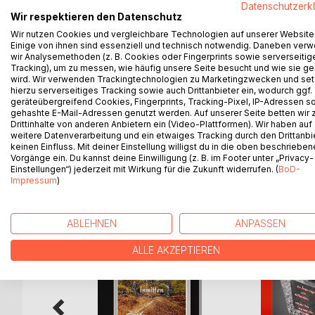
Datenschutzerk
Es erzählt von einer kleinen wunderschönen Prinze
Eine gute Zeit!
Wir respektieren den Datenschutz
glänzenden Schönheit von einer diebischen Elster 
Wir nutzen Cookies und vergleichbare Technologien auf unserer Website
Einige von ihnen sind essenziell und technisch notwendig. Daneben ver
wir Analysemethoden (z. B. Cookies oder Fingerprints sowie serverseitig
Zu ihrem Glück finden sich viele Freunde, die der kl
Tracking), um zu messen, wie häufig unsere Seite besucht und wie sie ge
Freunden dafür besonders danken kann, kommt ihr 
wird. Wir verwenden Trackingtechnologien zu Marketingzwecken und se
hierzu serverseitiges Tracking sowie auch Drittanbieter ein, wodurch ggf.
geräteübergreifend Cookies, Fingerprints, Tracking-Pixel, IP-Adressen s
Weil Zeit einmalig ist:
gehashte E-Mail-Adressen genutzt werden. Auf unserer Seite betten wir
Baeredel-Bücher sind ZeitGeschenke
Drittinhalte von anderen Anbietern ein (Video-Plattformen). Wir haben auf
weitere Datenverarbeitung und ein etwaiges Tracking durch den Drittanbi
keinen Einfluss. Mit deiner Einstellung willigst du in die oben beschriebe
Vorgänge ein. Du kannst deine Einwilligung (z. B. im Footer unter „Privacy-
Einstellungen“) jederzeit mit Wirkung für die Zukunft widerrufen. (
BoD-
WEITERE TITEL BEI
Bo
Impressum
)
ABLEHNEN
ANPASSEN
ALLE AKZEPTIEREN