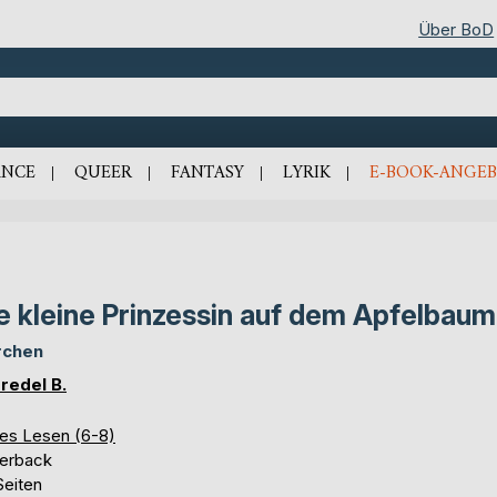
Über BoD
NCE
QUEER
FANTASY
LYRIK
E-BOOK-ANGEB
e kleine Prinzessin auf dem Apfelbaum
rchen
redel B.
tes Lesen (6-8)
erback
Seiten