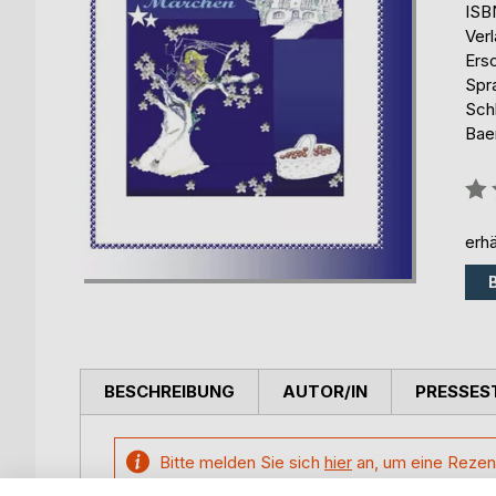
ISB
Ver
Ers
Spr
Sch
Bae
Bew
0%
erhä
BESCHREIBUNG
AUTOR/IN
PRESSES
"Es war einmal..."
Es sind momentan noch keine Pressestimmen vor
Baeredel B.
Bitte melden Sie sich
hier
an, um eine Rezen
Baeredel wurde 1949 geboren 
so fängt auch dieses Märchen an.