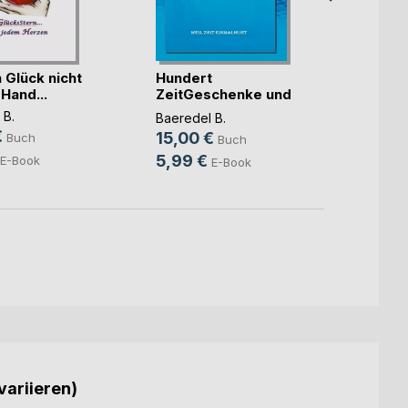
 Glück nicht
Hundert
WEIH
Hand...
ZeitGeschenke und
NIE z
Eins
 B.
Baered
Baeredel B.
€
16,5
15,00 €
Buch
Buch
5,99 €
E-Book
E-Book
variieren)