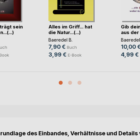
trägt sein
Alles im Griff... hat
Gib dein
..(...)
die Natur...(...)
aus der 
Baeredel B.
Baeredel
7,90 €
10,00 
uch
Buch
3,99 €
4,99 €
Book
E-Book
Grundlage des Einbandes, Verhältnisse und Details 