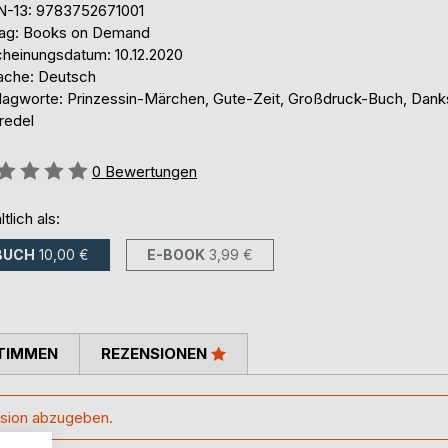
N-13: 9783752671001
lag: Books on Demand
cheinungsdatum: 10.12.2020
ache: Deutsch
lagworte: Prinzessin-Märchen, Gute-Zeit, Großdruck-Buch, Dank
redel
ertung::
0
Bewertungen
ltlich als:
BUCH
10,00 €
E-BOOK
3,99 €
TIMMEN
REZENSIONEN
handen.
sion abzugeben.
und wirkt nun in Dortmund.