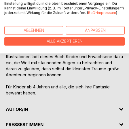
Elefanten und eine verborgene Mäusestadt voller Freude
Einstellung willigst du in die oben beschriebenen Vorgänge ein. Du
und Gastfreundschaft.
kannst deine Einwilligung (z. B. im Footer unter „Privacy-Einstellungen“)
jederzeit mit Wirkung für die Zukunft widerrufen. (
BoD-Impressum
)
Doch die Reise hält nicht nur Wunder bereit. Die beiden
kleinen Mäuse müssen Mut beweisen, Gefahren
ABLEHNEN
ANPASSEN
überwinden und lernen, auf ihr Herz zu hören.
ALLE AKZEPTIEREN
Ein liebevoll erzähltes Märchen über Freundschaft, Mut,
Liebe, Fernweh und die Kraft der Träume. Mit zauberhaften
Illustrationen lädt dieses Buch Kinder und Erwachsene dazu
ein, die Welt mit staunenden Augen zu betrachten und
daran zu glauben, dass selbst die kleinsten Träume große
Abenteuer beginnen können.
Für Kinder ab 4 Jahren und alle, die sich ihre Fantasie
bewahrt haben.
AUTOR/IN
PRESSESTIMMEN