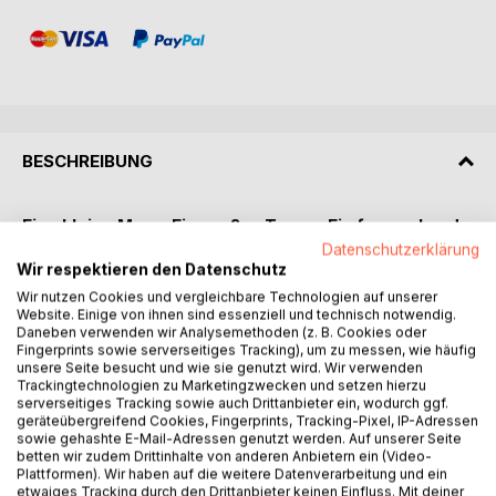
BESCHREIBUNG
Eine kleine Maus. Ein großer Traum. Ein fernes Land
voller Wunder.
Datenschutzerklärung
Wir respektieren den Datenschutz
Die kleine Maus Wiesenfratz schläft tief und fest in ihrem
Wir nutzen Cookies und vergleichbare Technologien auf unserer
Website. Einige von ihnen sind essenziell und technisch notwendig.
warmen Nest, als sie von einem fernen, geheimnisvollen
Daneben verwenden wir Analysemethoden (z. B. Cookies oder
Land träumt: Indien - voller leuchtender Farben, betörender
Fingerprints sowie serverseitiges Tracking), um zu messen, wie häufig
Düfte und wunderbarer Abenteuer.
unsere Seite besucht und wie sie genutzt wird. Wir verwenden
Trackingtechnologien zu Marketingzwecken und setzen hierzu
serverseitiges Tracking sowie auch Drittanbieter ein, wodurch ggf.
Auf ihrer Reise begegnet sie dem mutigen Mäusematrosen
geräteübergreifend Cookies, Fingerprints, Tracking-Pixel, IP-Adressen
Spitzmund, mit dem sie auf einem großen Schiff über das
sowie gehashte E-Mail-Adressen genutzt werden. Auf unserer Seite
Meer fährt. Gemeinsam entdecken sie prächtige Märkte,
betten wir zudem Drittinhalte von anderen Anbietern ein (Video-
Plattformen). Wir haben auf die weitere Datenverarbeitung und ein
geheimnisvolle Tempel, tanzende Schlangen, freundliche
etwaiges Tracking durch den Drittanbieter keinen Einfluss. Mit deiner