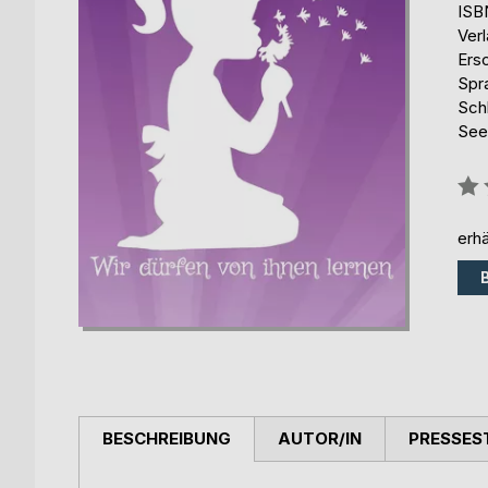
ISB
Ver
Ers
Spr
Schl
See
Bew
0%
erhä
BESCHREIBUNG
AUTOR/IN
PRESSES