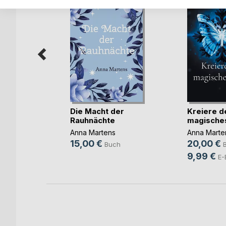
Leben
od!
Die Macht der
Kreiere d
Rauhnächte
magische
lome
Anna Martens
Anna Marte
15,00 €
20,00 €
Buch
ok
9,99 €
E-