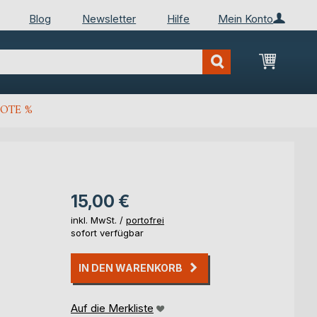
Blog
Newsletter
Hilfe
Mein Konto
Mein Wa
OTE %
15,00 €
inkl. MwSt. /
portofrei
sofort verfügbar
IN DEN WARENKORB
Auf die Merkliste