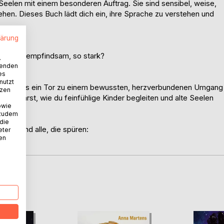
Seelen mit einem besonderen Auftrag. Sie sind sensibel, weise,
sehen. Dieses Buch lädt dich ein, ihre Sprache zu verstehen und
lärung
ach, so empfindsam, so stark?
.
u sein?
wenden
es
nutzt
Anna Martens ein Tor zu einem bewussten, herzverbundenen Umgang
tzen
Du erfährst, wie du feinfühlige Kinder begleiten und alte Seelen
owie
 zudem
 die
eiter und alle, die spüren:
eter
nen
uns.
D