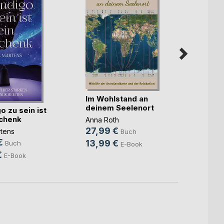
Im Wohlstand an
Ein n
deinem Seelenort
gebe i
go zu sein ist
chenk
Anna Roth
Michae
27,99 €
10,0
tens
Buch
€
13,99 €
4,49
Buch
E-Book
€
E-Book