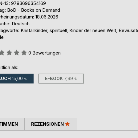
N-13: 9783696354169
lag: BoD - Books on Demand
cheinungsdatum: 18.06.2026
ache: Deutsch
agworte: Kristallkinder, spirituell, Kinder der neuen Welt, Bewusst
le
ertung::
0
Bewertungen
ltlich als:
BUCH
15,00 €
E-BOOK
7,99 €
TIMMEN
REZENSIONEN