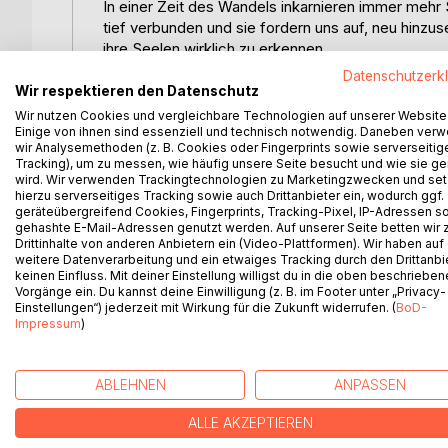
In einer Zeit des Wandels inkarnieren immer mehr 
tief verbunden und sie fordern uns auf, neu hinzu
ihre Seelen wirklich zu erkennen.
Datenschutzerk
Was will dein Kind dir wirklich sagen?
Wir respektieren den Datenschutz
Warum sind manche Kinder heute so anders, so w
Wir nutzen Cookies und vergleichbare Technologien auf unserer Website
Und was bedeutet es, selbst eine dieser Seelen z
Einige von ihnen sind essenziell und technisch notwendig. Daneben ver
wir Analysemethoden (z. B. Cookies oder Fingerprints sowie serverseitig
Tracking), um zu messen, wie häufig unsere Seite besucht und wie sie ge
Einfühlsam und voller spiritueller Tiefe öffnet 
wird. Wir verwenden Trackingtechnologien zu Marketingzwecken und se
mit den Kindern der neuen Zeit und mit dir selbst. 
hierzu serverseitiges Tracking sowie auch Drittanbieter ein, wodurch ggf.
geräteübergreifend Cookies, Fingerprints, Tracking-Pixel, IP-Adressen s
erkennen kannst.
gehashte E-Mail-Adressen genutzt werden. Auf unserer Seite betten wir
Drittinhalte von anderen Anbietern ein (Video-Plattformen). Wir haben auf
Dieses Buch ist ein Kompass für Eltern, Seelenbegl
weitere Datenverarbeitung und ein etwaiges Tracking durch den Drittanbi
keinen Einfluss. Mit deiner Einstellung willigst du in die oben beschriebe
Die neue Welt beginnt mit unseren Kindern und in 
Vorgänge ein. Du kannst deine Einwilligung (z. B. im Footer unter „Privacy-
Einstellungen“) jederzeit mit Wirkung für die Zukunft widerrufen. (
BoD-
Impressum
)
WEITERE TITEL BEI
Bo
ABLEHNEN
ANPASSEN
ALLE AKZEPTIEREN