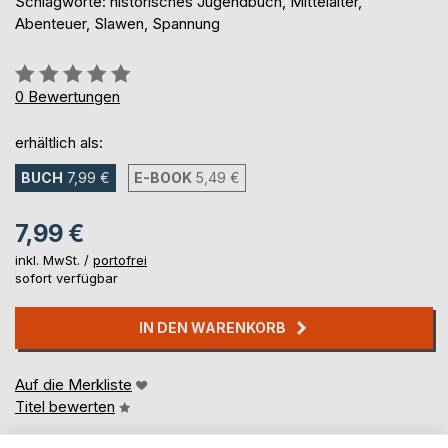
Schlagworte: historisches Jugendbuch, Mittelalter,
Abenteuer, Slawen, Spannung
Bewertung::
0%
0
Bewertungen
erhältlich als:
BUCH
7,99 €
E-BOOK
5,49 €
7,99 €
inkl. MwSt. /
portofrei
sofort verfügbar
IN DEN WARENKORB
Auf die Merkliste
Titel bewerten