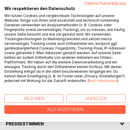
Datenschutzerklärung
Wir respektieren den Datenschutz
Wir nutzen Cookies und vergleichbare Technologien auf unserer
Website. Einige von ihnen sind essenziell und technisch notwendig.
Daneben verwenden wir Analysemethoden (z. B. Cookies oder
Fingerprints sowie serverseitiges Tracking), um zu messen, wie häufig
BESCHREIBUNG
unsere Seite besucht und wie sie genutzt wird. Wir verwenden
Trackingtechnologien zu Marketingzwecken und setzen hierzu
serverseitiges Tracking sowie auch Drittanbieter ein, wodurch ggf.
geräteübergreifend Cookies, Fingerprints, Tracking-Pixel, IP-Adressen
Er konnte es nicht glauben, dass er von zu Hause
sowie gehashte E-Mail-Adressen genutzt werden. Auf unserer Seite
weggehen musste, ganz alleine mitten unter die Feinde …
betten wir zudem Drittinhalte von anderen Anbietern ein (Video-
Als der Fürstensohn Niklot als Geisel an den fernen
Plattformen). Wir haben auf die weitere Datenverarbeitung und ein
etwaiges Tracking durch den Drittanbieter keinen Einfluss. Mit deiner
Königshof in Starigard ziehen muss, schenkt ihm Dragomira
Einstellung willigst du in die oben beschriebenen Vorgänge ein. Du
zum Abschied ihre Halskette. Doch gerade diese Kette
kannst deine Einwilligung (z. B. im Footer unter „Privacy-Einstellungen“)
wird ihm beinahe zum Verhängnis.
jederzeit mit Wirkung für die Zukunft widerrufen. (
BoD-Impressum
)
Ein spannendes Abenteuer bei den Slawen
Norddeutschlands im frühen Mittelalter.
ABLEHNEN
ANPASSEN
AUTOR/IN
ALLE AKZEPTIEREN
PRESSESTIMMEN