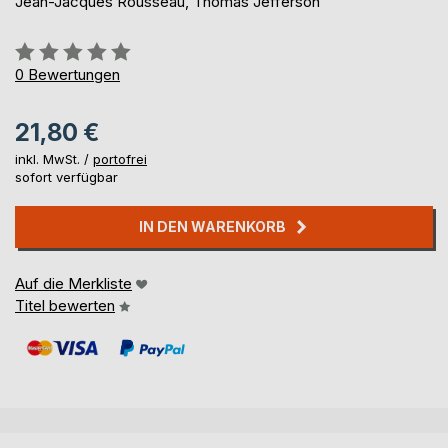
Jean-Jacques Rousseau, Thomas Jefferson
Bewertung::
0%
0
Bewertungen
21,80 €
inkl. MwSt. /
portofrei
sofort verfügbar
IN DEN WARENKORB
Auf die Merkliste
Titel bewerten