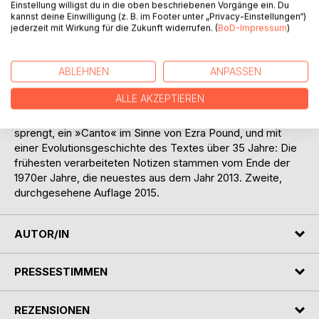
Einstellung willigst du in die oben beschriebenen Vorgänge ein. Du
Peter Handke, Mario Vargas Llosa und David Foster
kannst deine Einwilligung (z. B. im Footer unter „Privacy-Einstellungen“)
Wallace als gleichwertige Ressourcen politischer
jederzeit mit Wirkung für die Zukunft widerrufen. (
BoD-Impressum
)
Theoriebildung genutzt.
Der Anhang enthält einen zum Teil bislang
ABLEHNEN
ANPASSEN
unveröffentlichten Briefwechsel 1982-83 mit dem
Erkenntnistheoretiker Paul K. Feyerabend über den Wert
ALLE AKZEPTIEREN
von Demokratie.
Ein Buch, das die Grenzen zwischen Theorie und Literatur
sprengt, ein »Canto« im Sinne von Ezra Pound, und mit
einer Evolutionsgeschichte des Textes über 35 Jahre: Die
frühesten verarbeiteten Notizen stammen vom Ende der
1970er Jahre, die neuestes aus dem Jahr 2013. Zweite,
durchgesehene Auflage 2015.
AUTOR/IN
PRESSESTIMMEN
REZENSIONEN