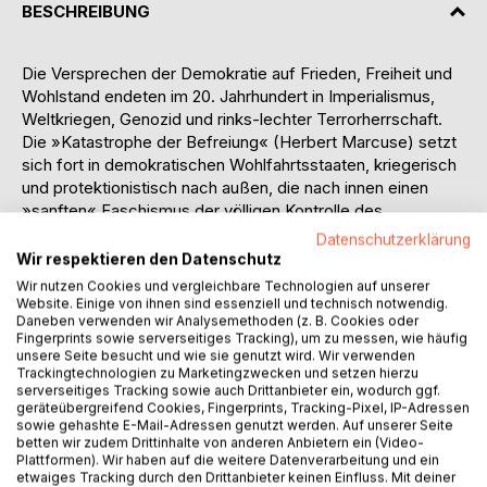
BESCHREIBUNG
Die Versprechen der Demokratie auf Frieden, Freiheit und
Wohlstand endeten im 20. Jahrhundert in Imperialismus,
Weltkriegen, Genozid und rinks-lechter Terrorherrschaft.
Die »Katastrophe der Befreiung« (Herbert Marcuse) setzt
sich fort in demokratischen Wohlfahrtsstaaten, kriegerisch
und protektionistisch nach außen, die nach innen einen
»sanften« Faschismus der völligen Kontrolle des
Individuums in »dessen« Interesse und zu »dessen«
Datenschutzerklärung
Schutz praktizieren. Am Ende steht eine »Welt ohne Asyl«
Wir respektieren den Datenschutz
(Paul Goodman).
Wir nutzen Cookies und vergleichbare Technologien auf unserer
In der radikalliberalen Tradition von Thomas Jefferson und
Website. Einige von ihnen sind essenziell und technisch notwendig.
Daneben verwenden wir Analysemethoden (z. B. Cookies oder
Wilhelm von Humboldt unternehme ich es, die Bedingungen
Fingerprints sowie serverseitiges Tracking), um zu messen, wie häufig
zu erkunden, die das Scheitern des freiheitlichen Projektes
unsere Seite besucht und wie sie genutzt wird. Wir verwenden
verursacht haben, und eine Perspektive von Frieden und
Trackingtechnologien zu Marketingzwecken und setzen hierzu
serverseitiges Tracking sowie auch Drittanbieter ein, wodurch ggf.
Freiheit gegen einen ausufernden Staat zurückzugewinnen.
geräteübergreifend Cookies, Fingerprints, Tracking-Pixel, IP-Adressen
Heterogene Ansätze von Neomarxismus über Liberalismus
sowie gehashte E-Mail-Adressen genutzt werden. Auf unserer Seite
und Konservativismus bis hin zum Anarchismus werden
betten wir zudem Drittinhalte von anderen Anbietern ein (Video-
Plattformen). Wir haben auf die weitere Datenverarbeitung und ein
integriert und auch literarische und filmische Zeugnisse von
etwaiges Tracking durch den Drittanbieter keinen Einfluss. Mit deiner
Bert Brecht über Ernst Jünger und John Ford bis hin zu