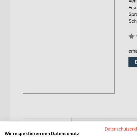
Ver
Ers
Spr
Sch
Bew
0%
erhä
BESCHREIBUNG
AUTOR/IN
PRESSES
Datenschutzerk
Wir respektieren den Datenschutz