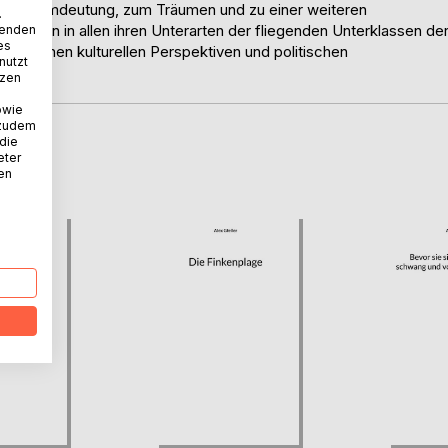
ur Traumdeutung, zum Träumen und zu einer weiteren
.
rrassen in allen ihren Unterarten der fliegenden Unterklassen de
wenden
es
gegebenen kulturellen Perspektiven und politischen
nutzt
tzen
owie
 zudem
 die
D
eter
nen