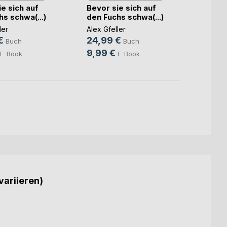
e sich auf
Bevor sie sich auf
Bevor
s schwa(...)
den Fuchs schwa(...)
den F
ler
Alex Gfeller
Alex Gf
€
24,99 €
24,9
Buch
Buch
9,99 €
9,99
E-Book
E-Book
variieren)