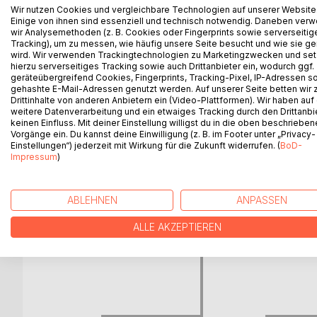
Mein bescheidener Beitrag zur Traumforschung, z
Wir nutzen Cookies und vergleichbare Technologien auf unserer Website
Traumatisierung der Teetassen und der Aussichtste
Einige von ihnen sind essenziell und technisch notwendig. Daneben ver
wir Analysemethoden (z. B. Cookies oder Fingerprints sowie serverseitig
Traumatologie und der Psychologie innerhalb der 
Tracking), um zu messen, wie häufig unsere Seite besucht und wie sie ge
Möglichkeiten, was immer das heißen mag.
wird. Wir verwenden Trackingtechnologien zu Marketingzwecken und se
hierzu serverseitiges Tracking sowie auch Drittanbieter ein, wodurch ggf.
geräteübergreifend Cookies, Fingerprints, Tracking-Pixel, IP-Adressen s
gehashte E-Mail-Adressen genutzt werden. Auf unserer Seite betten wir
Drittinhalte von anderen Anbietern ein (Video-Plattformen). Wir haben auf
WEITERE TITEL BEI
Bo
weitere Datenverarbeitung und ein etwaiges Tracking durch den Drittanbi
keinen Einfluss. Mit deiner Einstellung willigst du in die oben beschriebe
Vorgänge ein. Du kannst deine Einwilligung (z. B. im Footer unter „Privacy-
Einstellungen“) jederzeit mit Wirkung für die Zukunft widerrufen. (
BoD-
Impressum
)
ABLEHNEN
ANPASSEN
ALLE AKZEPTIEREN