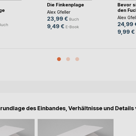
Die Finkenplage
Bevor si
ge
den Fuch
Alex Gfeller
Alex Gfel
23,99 €
Buch
24,99 
Buch
9,49 €
E-Book
9,99 €
Grundlage des Einbandes, Verhältnisse und Details 