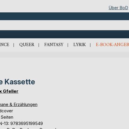
Über BoD
NCE
QUEER
FANTASY
LYRIK
E-BOOK-ANGEB
e Kassette
x Gfeller
ane & Erzählungen
dcover
 Seiten
N-13: 9783695199549