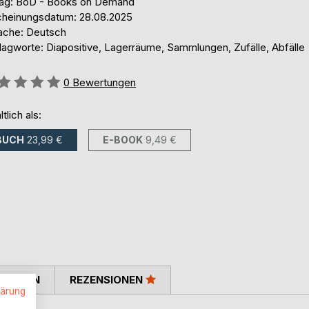
lag: BoD - Books on Demand
cheinungsdatum: 28.08.2025
ache: Deutsch
lagworte: Diapositive, Lagerräume, Sammlungen, Zufälle, Abfälle
ertung::
0
Bewertungen
ltlich als:
BUCH
23,99 €
E-BOOK
9,49 €
TIMMEN
REZENSIONEN
lärung