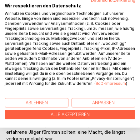
Datenschutzerklärung
Wir respektieren den Datenschutz
Auf die Merkliste
Titel bewerten
Wir nutzen Cookies und vergleichbare Technologien auf unserer
Website. Einige von ihnen sind essenziell und technisch notwendig.
Daneben verwenden wir Analysemethoden (z. B. Cookies oder
Fingerprints sowie serverseitiges Tracking), um zu messen, wie häufig
unsere Seite besucht und wie sie genutzt wird. Wir verwenden
Trackingtechnologien zu Marketingzwecken und setzen hierzu
serverseitiges Tracking sowie auch Drittanbieter ein, wodurch ggf.
geräteübergreifend Cookies, Fingerprints, Tracking-Pixel, IP-Adressen
sowie gehashte E-Mail-Adressen genutzt werden. Auf unserer Seite
betten wir zudem Drittinhalte von anderen Anbietern ein (Video-
BESCHREIBUNG
Plattformen). Wir haben auf die weitere Datenverarbeitung und ein
etwaiges Tracking durch den Drittanbieter keinen Einfluss. Mit deiner
Einstellung willigst du in die oben beschriebenen Vorgänge ein. Du
kannst deine Einwilligung (z. B. im Footer unter „Privacy-Einstellungen“)
In einer Welt, in der Jäger über Leben und Tod
jederzeit mit Wirkung für die Zukunft widerrufen. (
BoD-Impressum
)
entscheiden, zählt nur eines: Stärke.
Rask ist einer von ihnen. Gezeichnet von seiner
Vergangenheit und getrieben von seinem eigenen Kodex,
ABLEHNEN
ANPASSEN
streift er durch den Kontinent, immer auf der Suche nach
dem nächsten Auftrag.
ALLE AKZEPTIEREN
Doch als er mit seinen Gefährten tiefer in die Geheimnisse
der Welt eintaucht, stößt er auf etwas, das selbst
erfahrene Jäger fürchten sollten: eine Macht, die längst
verloren geglaubt war.