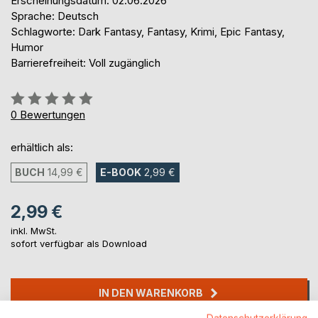
Erscheinungsdatum: 02.06.2026
Sprache: Deutsch
Schlagworte: Dark Fantasy, Fantasy, Krimi, Epic Fantasy,
Humor
Barrierefreiheit: Voll zugänglich
Bewertung::
0%
0
Bewertungen
erhältlich als:
BUCH
14,99 €
E-BOOK
2,99 €
2,99 €
inkl. MwSt.
sofort verfügbar als Download
IN DEN WARENKORB